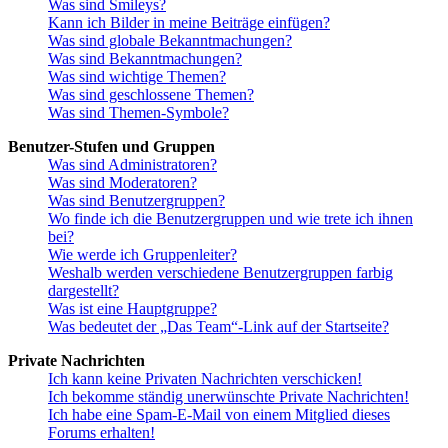
Was sind Smileys?
Kann ich Bilder in meine Beiträge einfügen?
Was sind globale Bekanntmachungen?
Was sind Bekanntmachungen?
Was sind wichtige Themen?
Was sind geschlossene Themen?
Was sind Themen-Symbole?
Benutzer-Stufen und Gruppen
Was sind Administratoren?
Was sind Moderatoren?
Was sind Benutzergruppen?
Wo finde ich die Benutzergruppen und wie trete ich ihnen
bei?
Wie werde ich Gruppenleiter?
Weshalb werden verschiedene Benutzergruppen farbig
dargestellt?
Was ist eine Hauptgruppe?
Was bedeutet der „Das Team“-Link auf der Startseite?
Private Nachrichten
Ich kann keine Privaten Nachrichten verschicken!
Ich bekomme ständig unerwünschte Private Nachrichten!
Ich habe eine Spam-E-Mail von einem Mitglied dieses
Forums erhalten!