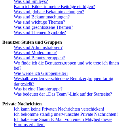
Was sind Smileys?
Kann ich Bilder in meine Beiträge einfügen?
Was sind globale Bekanntmachungen?
Was sind Bekanntmachungen?
Was sind wichtige Themen?
Was sind geschlossene Themen?
Was sind Themen-Symbole?
Benutzer-Stufen und Gruppen
Was sind Administratoren?
Was sind Moderatoren?
Was sind Benutzergruppen?
Wo finde ich die Benutzergruppen und wie trete ich ihnen
bei?
Wie werde ich Gruppenleiter?
Weshalb werden verschiedene Benutzergruppen farbig
dargestellt?
Was ist eine Hauptgruppe?
Was bedeutet der „Das Team“-Link auf der Startseite?
Private Nachrichten
Ich kann keine Privaten Nachrichten verschicken!
Ich bekomme ständig unerwünschte Private Nachrichten!
Ich habe eine Spam-E-Mail von einem Mitglied dieses
Forums erhalten!