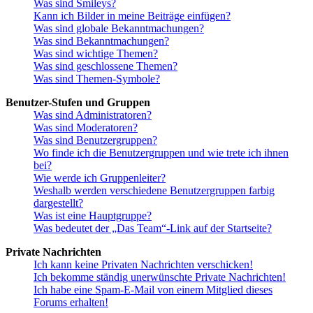
Was sind Smileys?
Kann ich Bilder in meine Beiträge einfügen?
Was sind globale Bekanntmachungen?
Was sind Bekanntmachungen?
Was sind wichtige Themen?
Was sind geschlossene Themen?
Was sind Themen-Symbole?
Benutzer-Stufen und Gruppen
Was sind Administratoren?
Was sind Moderatoren?
Was sind Benutzergruppen?
Wo finde ich die Benutzergruppen und wie trete ich ihnen
bei?
Wie werde ich Gruppenleiter?
Weshalb werden verschiedene Benutzergruppen farbig
dargestellt?
Was ist eine Hauptgruppe?
Was bedeutet der „Das Team“-Link auf der Startseite?
Private Nachrichten
Ich kann keine Privaten Nachrichten verschicken!
Ich bekomme ständig unerwünschte Private Nachrichten!
Ich habe eine Spam-E-Mail von einem Mitglied dieses
Forums erhalten!