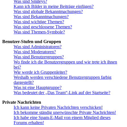
Was sind Smileys?
Kann ich Bilder in meine Beiträge einfügen?
Was sind globale Bekanntmachungen?
Was sind Bekanntmachungen?
Was sind wichtige Themen?
Was sind geschlossene Themen?
Was sind Themen-Symbole?
Benutzer-Stufen und Gruppen
Was sind Administratoren?
Was sind Moderatoren?
Was sind Benutzergruppen?
Wo finde ich die Benutzergruppen und wie trete ich ihnen
bei?
Wie werde ich Gruppenleiter?
Weshalb werden verschiedene Benutzergruppen farbig
dargestellt?
Was ist eine Hauptgruppe?
Was bedeutet der „Das Team“-Link auf der Startseite?
Private Nachrichten
Ich kann keine Privaten Nachrichten verschicken!
Ich bekomme ständig unerwünschte Private Nachrichten!
Ich habe eine Spam-E-Mail von einem Mitglied dieses
Forums erhalten!