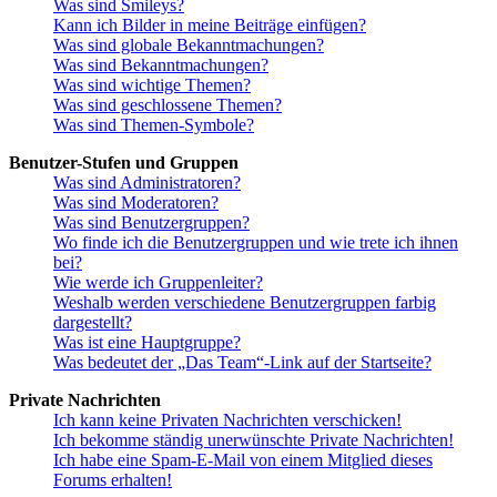
Was sind Smileys?
Kann ich Bilder in meine Beiträge einfügen?
Was sind globale Bekanntmachungen?
Was sind Bekanntmachungen?
Was sind wichtige Themen?
Was sind geschlossene Themen?
Was sind Themen-Symbole?
Benutzer-Stufen und Gruppen
Was sind Administratoren?
Was sind Moderatoren?
Was sind Benutzergruppen?
Wo finde ich die Benutzergruppen und wie trete ich ihnen
bei?
Wie werde ich Gruppenleiter?
Weshalb werden verschiedene Benutzergruppen farbig
dargestellt?
Was ist eine Hauptgruppe?
Was bedeutet der „Das Team“-Link auf der Startseite?
Private Nachrichten
Ich kann keine Privaten Nachrichten verschicken!
Ich bekomme ständig unerwünschte Private Nachrichten!
Ich habe eine Spam-E-Mail von einem Mitglied dieses
Forums erhalten!