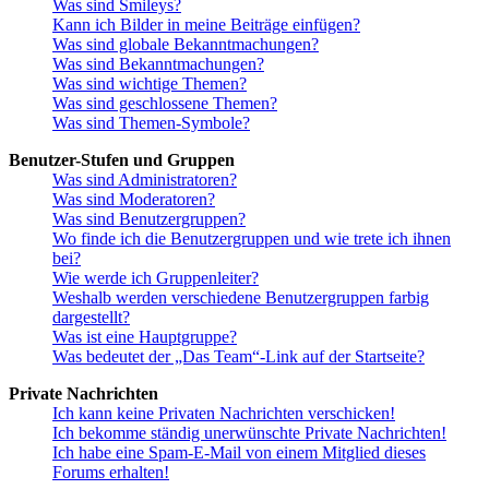
Was sind Smileys?
Kann ich Bilder in meine Beiträge einfügen?
Was sind globale Bekanntmachungen?
Was sind Bekanntmachungen?
Was sind wichtige Themen?
Was sind geschlossene Themen?
Was sind Themen-Symbole?
Benutzer-Stufen und Gruppen
Was sind Administratoren?
Was sind Moderatoren?
Was sind Benutzergruppen?
Wo finde ich die Benutzergruppen und wie trete ich ihnen
bei?
Wie werde ich Gruppenleiter?
Weshalb werden verschiedene Benutzergruppen farbig
dargestellt?
Was ist eine Hauptgruppe?
Was bedeutet der „Das Team“-Link auf der Startseite?
Private Nachrichten
Ich kann keine Privaten Nachrichten verschicken!
Ich bekomme ständig unerwünschte Private Nachrichten!
Ich habe eine Spam-E-Mail von einem Mitglied dieses
Forums erhalten!