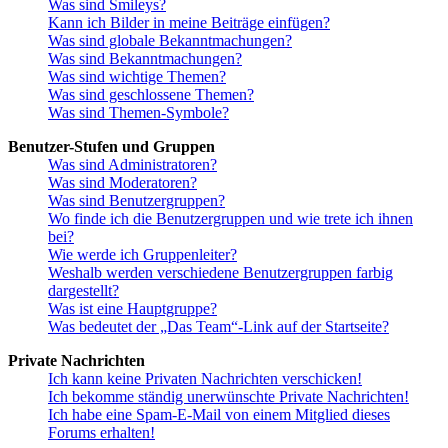
Was sind Smileys?
Kann ich Bilder in meine Beiträge einfügen?
Was sind globale Bekanntmachungen?
Was sind Bekanntmachungen?
Was sind wichtige Themen?
Was sind geschlossene Themen?
Was sind Themen-Symbole?
Benutzer-Stufen und Gruppen
Was sind Administratoren?
Was sind Moderatoren?
Was sind Benutzergruppen?
Wo finde ich die Benutzergruppen und wie trete ich ihnen
bei?
Wie werde ich Gruppenleiter?
Weshalb werden verschiedene Benutzergruppen farbig
dargestellt?
Was ist eine Hauptgruppe?
Was bedeutet der „Das Team“-Link auf der Startseite?
Private Nachrichten
Ich kann keine Privaten Nachrichten verschicken!
Ich bekomme ständig unerwünschte Private Nachrichten!
Ich habe eine Spam-E-Mail von einem Mitglied dieses
Forums erhalten!