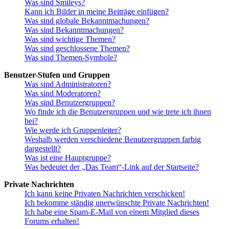
Was sind Smileys?
Kann ich Bilder in meine Beiträge einfügen?
Was sind globale Bekanntmachungen?
Was sind Bekanntmachungen?
Was sind wichtige Themen?
Was sind geschlossene Themen?
Was sind Themen-Symbole?
Benutzer-Stufen und Gruppen
Was sind Administratoren?
Was sind Moderatoren?
Was sind Benutzergruppen?
Wo finde ich die Benutzergruppen und wie trete ich ihnen
bei?
Wie werde ich Gruppenleiter?
Weshalb werden verschiedene Benutzergruppen farbig
dargestellt?
Was ist eine Hauptgruppe?
Was bedeutet der „Das Team“-Link auf der Startseite?
Private Nachrichten
Ich kann keine Privaten Nachrichten verschicken!
Ich bekomme ständig unerwünschte Private Nachrichten!
Ich habe eine Spam-E-Mail von einem Mitglied dieses
Forums erhalten!