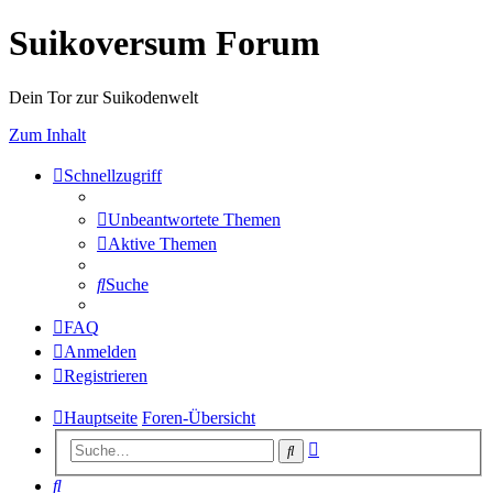
Suikoversum Forum
Dein Tor zur Suikodenwelt
Zum Inhalt
Schnellzugriff
Unbeantwortete Themen
Aktive Themen
Suche
FAQ
Anmelden
Registrieren
Hauptseite
Foren-Übersicht
Erweiterte
Suche
Suche
Suche