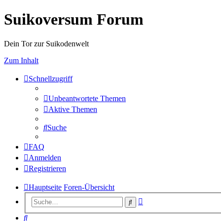
Suikoversum Forum
Dein Tor zur Suikodenwelt
Zum Inhalt
Schnellzugriff
Unbeantwortete Themen
Aktive Themen
Suche
FAQ
Anmelden
Registrieren
Hauptseite
Foren-Übersicht
Erweiterte
Suche
Suche
Suche