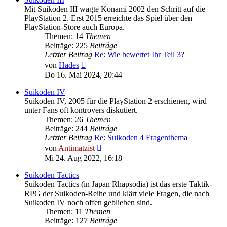
Mit Suikoden III wagte Konami 2002 den Schritt auf die
PlayStation 2. Erst 2015 erreichte das Spiel über den
PlayStation-Store auch Europa.
Themen: 14
Themen
Beiträge: 225
Beiträge
Letzter Beitrag
Re: Wie bewertet Ihr Teil 3?
Neuester
von
Hades
Beitrag
Do 16. Mai 2024, 20:44
Suikoden IV
Suikoden IV, 2005 für die PlayStation 2 erschienen, wird
unter Fans oft kontrovers diskutiert.
Themen: 26
Themen
Beiträge: 244
Beiträge
Letzter Beitrag
Re: Suikoden 4 Fragenthema
Neuester
von
Antimatzist
Beitrag
Mi 24. Aug 2022, 16:18
Suikoden Tactics
Suikoden Tactics (in Japan Rhapsodia) ist das erste Taktik-
RPG der Suikoden-Reihe und klärt viele Fragen, die nach
Suikoden IV noch offen geblieben sind.
Themen: 11
Themen
Beiträge: 127
Beiträge