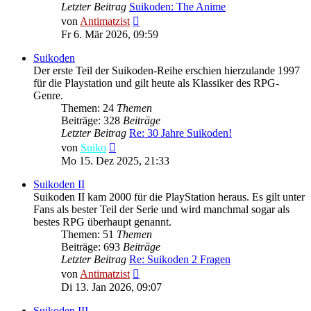
Letzter Beitrag
Suikoden: The Anime
Neuester
von
Antimatzist
Beitrag
Fr 6. Mär 2026, 09:59
Suikoden
Der erste Teil der Suikoden-Reihe erschien hierzulande 1997
für die Playstation und gilt heute als Klassiker des RPG-
Genre.
Themen: 24
Themen
Beiträge: 328
Beiträge
Letzter Beitrag
Re: 30 Jahre Suikoden!
Neuester
von
Suiko
Beitrag
Mo 15. Dez 2025, 21:33
Suikoden II
Suikoden II kam 2000 für die PlayStation heraus. Es gilt unter
Fans als bester Teil der Serie und wird manchmal sogar als
bestes RPG überhaupt genannt.
Themen: 51
Themen
Beiträge: 693
Beiträge
Letzter Beitrag
Re: Suikoden 2 Fragen
Neuester
von
Antimatzist
Beitrag
Di 13. Jan 2026, 09:07
Suikoden III