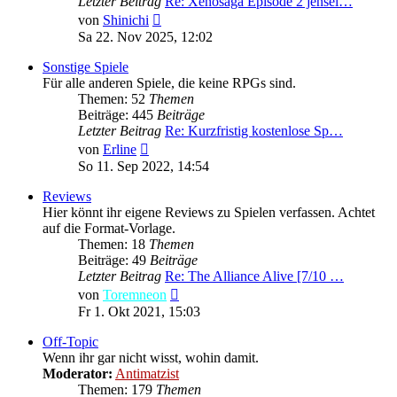
Letzter Beitrag
Re: Xenosaga Episode 2 jensei…
Neuester
von
Shinichi
Beitrag
Sa 22. Nov 2025, 12:02
Sonstige Spiele
Für alle anderen Spiele, die keine RPGs sind.
Themen: 52
Themen
Beiträge: 445
Beiträge
Letzter Beitrag
Re: Kurzfristig kostenlose Sp…
Neuester
von
Erline
Beitrag
So 11. Sep 2022, 14:54
Reviews
Hier könnt ihr eigene Reviews zu Spielen verfassen. Achtet
auf die Format-Vorlage.
Themen: 18
Themen
Beiträge: 49
Beiträge
Letzter Beitrag
Re: The Alliance Alive [7/10 …
Neuester
von
Toremneon
Beitrag
Fr 1. Okt 2021, 15:03
Off-Topic
Wenn ihr gar nicht wisst, wohin damit.
Moderator:
Antimatzist
Themen: 179
Themen