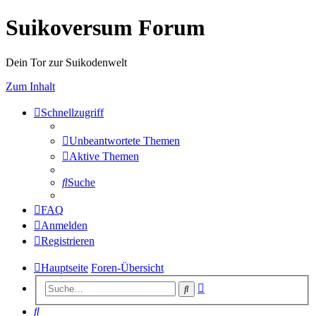
Suikoversum Forum
Dein Tor zur Suikodenwelt
Zum Inhalt
Schnellzugriff
Unbeantwortete Themen
Aktive Themen
Suche
FAQ
Anmelden
Registrieren
Hauptseite
Foren-Übersicht
Erweiterte
Suche
Suche
Suche