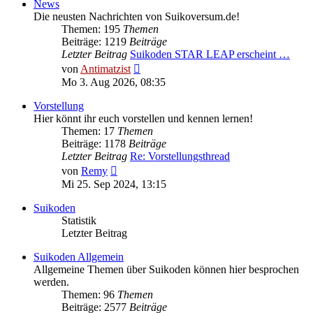
News
Die neusten Nachrichten von Suikoversum.de!
Themen: 195
Themen
Beiträge: 1219
Beiträge
Letzter Beitrag
Suikoden STAR LEAP erscheint …
Neuester
von
Antimatzist
Beitrag
Mo 3. Aug 2026, 08:35
Vorstellung
Hier könnt ihr euch vorstellen und kennen lernen!
Themen: 17
Themen
Beiträge: 1178
Beiträge
Letzter Beitrag
Re: Vorstellungsthread
Neuester
von
Remy
Beitrag
Mi 25. Sep 2024, 13:15
Suikoden
Statistik
Letzter Beitrag
Suikoden Allgemein
Allgemeine Themen über Suikoden können hier besprochen
werden.
Themen: 96
Themen
Beiträge: 2577
Beiträge