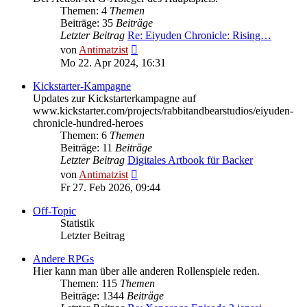
Themen: 4
Themen
Beiträge: 35
Beiträge
Letzter Beitrag
Re: Eiyuden Chronicle: Rising…
Neuester
von
Antimatzist
Beitrag
Mo 22. Apr 2024, 16:31
Kickstarter-Kampagne
Updates zur Kickstarterkampagne auf
www.kickstarter.com/projects/rabbitandbearstudios/eiyuden-
chronicle-hundred-heroes
Themen: 6
Themen
Beiträge: 11
Beiträge
Letzter Beitrag
Digitales Artbook für Backer
Neuester
von
Antimatzist
Beitrag
Fr 27. Feb 2026, 09:44
Off-Topic
Statistik
Letzter Beitrag
Andere RPGs
Hier kann man über alle anderen Rollenspiele reden.
Themen: 115
Themen
Beiträge: 1344
Beiträge