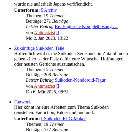
wurde nie außerhalb Japans veröffentlicht.
Unterforum:
Archiv
Themen: 19
Themen
Beiträge: 271
Beiträge
Letzter Beitrag
Re: Englische Komplettlösung …
Neuester
von
Antimatzist
Beitrag
Mo 2. Jan 2023, 13:22
Zukünftige Suikoden-Teile
Hoffentlich wird es die Suikoden-Serie auch in Zukunft noch
geben - hier ist der Platz dafür, eure Wünsche, Hoffnungen
oder neusten Gerüchte auszutauschen.
Themen: 15
Themen
Beiträge: 208
Beiträge
Letzter Beitrag
Suikoden-Nendoroid-Figur
Neuester
von
Antimatzist
Beitrag
Do 6. Mär 2025, 08:51
Fanwork
Hier könnt ihr eure Arbeiten zum Thema Suikoden
reinstellen: Fanfiction, Bilder und und und.
Unterforum:
Suikoden RPG-Maker
Themen: 19
Themen
Beiträge: 577
Beiträge