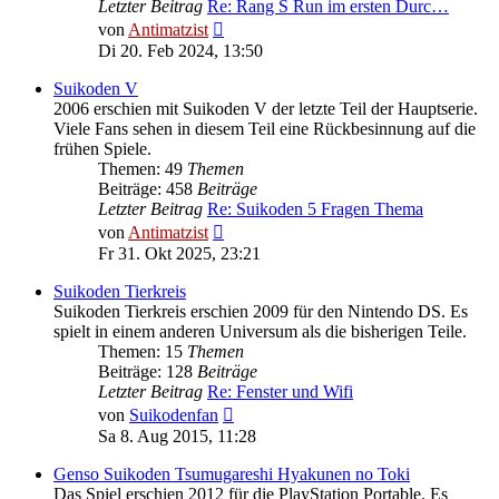
Letzter Beitrag
Re: Rang S Run im ersten Durc…
Neuester
von
Antimatzist
Beitrag
Di 20. Feb 2024, 13:50
Suikoden V
2006 erschien mit Suikoden V der letzte Teil der Hauptserie.
Viele Fans sehen in diesem Teil eine Rückbesinnung auf die
frühen Spiele.
Themen: 49
Themen
Beiträge: 458
Beiträge
Letzter Beitrag
Re: Suikoden 5 Fragen Thema
Neuester
von
Antimatzist
Beitrag
Fr 31. Okt 2025, 23:21
Suikoden Tierkreis
Suikoden Tierkreis erschien 2009 für den Nintendo DS. Es
spielt in einem anderen Universum als die bisherigen Teile.
Themen: 15
Themen
Beiträge: 128
Beiträge
Letzter Beitrag
Re: Fenster und Wifi
Neuester
von
Suikodenfan
Beitrag
Sa 8. Aug 2015, 11:28
Genso Suikoden Tsumugareshi Hyakunen no Toki
Das Spiel erschien 2012 für die PlayStation Portable. Es