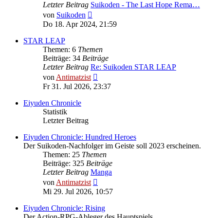
Letzter Beitrag
Suikoden - The Last Hope Rema…
Neuester
von
Suikoden
Beitrag
Do 18. Apr 2024, 21:59
STAR LEAP
Themen: 6
Themen
Beiträge: 34
Beiträge
Letzter Beitrag
Re: Suikoden STAR LEAP
Neuester
von
Antimatzist
Beitrag
Fr 31. Jul 2026, 23:37
Eiyuden Chronicle
Statistik
Letzter Beitrag
Eiyuden Chronicle: Hundred Heroes
Der Suikoden-Nachfolger im Geiste soll 2023 erscheinen.
Themen: 25
Themen
Beiträge: 325
Beiträge
Letzter Beitrag
Manga
Neuester
von
Antimatzist
Beitrag
Mi 29. Jul 2026, 10:57
Eiyuden Chronicle: Rising
Der Action-RPG-Ableger des Hauptspiels.