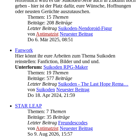
Hoffentlich wird es die Suikoden-Serie auch in Zukunft noch
geben - hier ist der Platz dafür, eure Wünsche, Hoffnungen
oder neusten Gerüchte auszutauschen.
Themen: 15
Themen
Beiträge: 208
Beiträge
Letzter Beitrag
Suikoden-Nendoroid-Figur
von
Antimatzist
Neuester Beitrag
Do 6. Mär 2025, 08:51
Fanwork
Hier könnt ihr eure Arbeiten zum Thema Suikoden
reinstellen: Fanfiction, Bilder und und und.
Unterforum:
Suikoden RPG-Maker
Themen: 19
Themen
Beiträge: 577
Beiträge
Letzter Beitrag
Suikoden - The Last Hope Rema…
von
Suikoden
Neuester Beitrag
Do 18. Apr 2024, 21:59
STAR LEAP
Themen: 7
Themen
Beiträge: 35
Beiträge
Letzter Beitrag
Freundescodes
von
Antimatzist
Neuester Beitrag
So 9. Aug 2026, 15:57