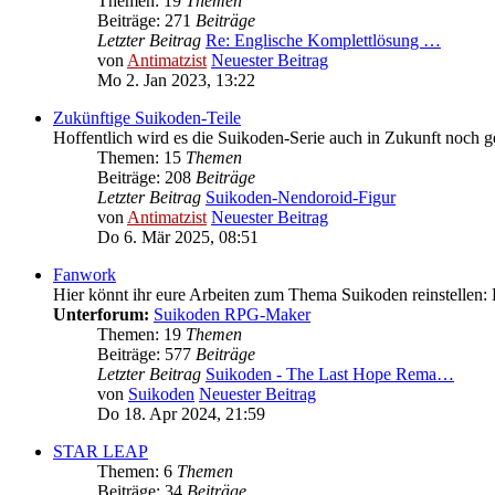
Themen: 19
Themen
Beiträge: 271
Beiträge
Letzter Beitrag
Re: Englische Komplettlösung …
von
Antimatzist
Neuester Beitrag
Mo 2. Jan 2023, 13:22
Zukünftige Suikoden-Teile
Hoffentlich wird es die Suikoden-Serie auch in Zukunft noch g
Themen: 15
Themen
Beiträge: 208
Beiträge
Letzter Beitrag
Suikoden-Nendoroid-Figur
von
Antimatzist
Neuester Beitrag
Do 6. Mär 2025, 08:51
Fanwork
Hier könnt ihr eure Arbeiten zum Thema Suikoden reinstellen: 
Unterforum:
Suikoden RPG-Maker
Themen: 19
Themen
Beiträge: 577
Beiträge
Letzter Beitrag
Suikoden - The Last Hope Rema…
von
Suikoden
Neuester Beitrag
Do 18. Apr 2024, 21:59
STAR LEAP
Themen: 6
Themen
Beiträge: 34
Beiträge