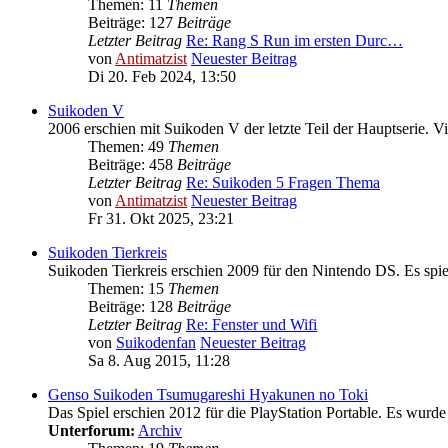
Themen: 11
Themen
Beiträge: 127
Beiträge
Letzter Beitrag
Re: Rang S Run im ersten Durc…
von
Antimatzist
Neuester Beitrag
Di 20. Feb 2024, 13:50
Suikoden V
2006 erschien mit Suikoden V der letzte Teil der Hauptserie. V
Themen: 49
Themen
Beiträge: 458
Beiträge
Letzter Beitrag
Re: Suikoden 5 Fragen Thema
von
Antimatzist
Neuester Beitrag
Fr 31. Okt 2025, 23:21
Suikoden Tierkreis
Suikoden Tierkreis erschien 2009 für den Nintendo DS. Es spiel
Themen: 15
Themen
Beiträge: 128
Beiträge
Letzter Beitrag
Re: Fenster und Wifi
von
Suikodenfan
Neuester Beitrag
Sa 8. Aug 2015, 11:28
Genso Suikoden Tsumugareshi Hyakunen no Toki
Das Spiel erschien 2012 für die PlayStation Portable. Es wurde 
Unterforum:
Archiv