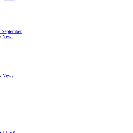
. September
»
News
»
News
R LEAP