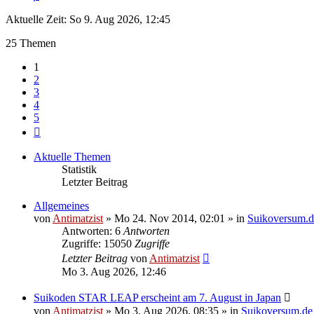
Aktuelle Zeit: So 9. Aug 2026, 12:45
25 Themen
1
2
3
4
5
Nächste
Aktuelle Themen
Statistik
Letzter Beitrag
Allgemeines
von
Antimatzist
» Mo 24. Nov 2014, 02:01 » in
Suikoversum.d
Antworten: 6
Antworten
Zugriffe: 15050
Zugriffe
Letzter Beitrag
von
Antimatzist
Mo 3. Aug 2026, 12:46
Suikoden STAR LEAP erscheint am 7. August in Japan
von
Antimatzist
» Mo 3. Aug 2026, 08:35 » in
Suikoversum.de