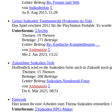
Letzter Beitrag
Re: Fenster und Wifi
Neuester
von
Suikodenfan
Beitrag
Sa 8. Aug 2015, 11:28
Genso Suikoden Tsumugareshi Hyakunen no Toki
Das Spiel erschien 2012 für die PlayStation Portable. Es wurde 
Unterforum:
Archiv
Themen: 19
Themen
Beiträge: 271
Beiträge
Letzter Beitrag
Re: Englische Komplettlösung …
Neuester
von
Antimatzist
Beitrag
Mo 2. Jan 2023, 13:22
Zukünftige Suikoden-Teile
Hoffentlich wird es die Suikoden-Serie auch in Zukunft noch g
Themen: 15
Themen
Beiträge: 208
Beiträge
Letzter Beitrag
Suikoden-Nendoroid-Figur
Neuester
von
Antimatzist
Beitrag
Do 6. Mär 2025, 08:51
Fanwork
Hier könnt ihr eure Arbeiten zum Thema Suikoden reinstellen: 
Unterforum:
Suikoden RPG-Maker