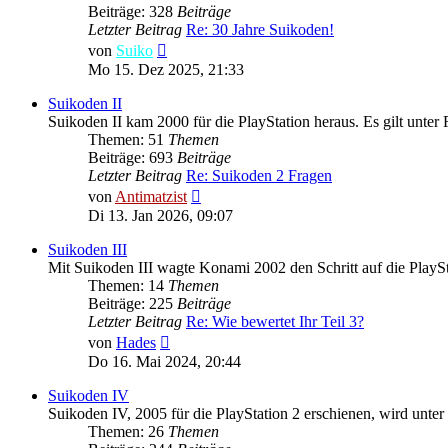
Beiträge: 328
Beiträge
Letzter Beitrag
Re: 30 Jahre Suikoden!
Neuester
von
Suiko
Beitrag
Mo 15. Dez 2025, 21:33
Suikoden II
Suikoden II kam 2000 für die PlayStation heraus. Es gilt unter
Themen: 51
Themen
Beiträge: 693
Beiträge
Letzter Beitrag
Re: Suikoden 2 Fragen
Neuester
von
Antimatzist
Beitrag
Di 13. Jan 2026, 09:07
Suikoden III
Mit Suikoden III wagte Konami 2002 den Schritt auf die PlaySta
Themen: 14
Themen
Beiträge: 225
Beiträge
Letzter Beitrag
Re: Wie bewertet Ihr Teil 3?
Neuester
von
Hades
Beitrag
Do 16. Mai 2024, 20:44
Suikoden IV
Suikoden IV, 2005 für die PlayStation 2 erschienen, wird unter 
Themen: 26
Themen