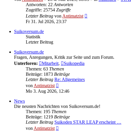
Antworten: 22
Antworten
Zugriffe: 25754
Zugriffe
Letzter Beitrag
von
Antimatzist
Fr 31. Jul 2026, 23:37
Suikoversum.de
Statistik
Letzter Beitrag
Suikoversum.de
Fragen, Anregungen, Kritik zur Seite und zum Forum.
Unterforen:
Mitarbeit
,
Suikopedia
Themen: 63
Themen
Beiträge: 1873
Beiträge
Letzter Beitrag
Re: Allgemeines
Neuester
von
Antimatzist
Beitrag
Mo 3. Aug 2026, 12:46
News
Die neusten Nachrichten von Suikoversum.de!
Themen: 195
Themen
Beiträge: 1219
Beiträge
Letzter Beitrag
Suikoden STAR LEAP erscheint …
Neuester
von
Antimatzist