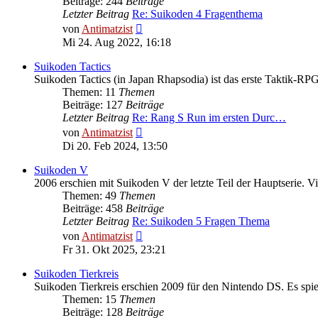
Beiträge: 244
Beiträge
Letzter Beitrag
Re: Suikoden 4 Fragenthema
Neuester
von
Antimatzist
Beitrag
Mi 24. Aug 2022, 16:18
Suikoden Tactics
Suikoden Tactics (in Japan Rhapsodia) ist das erste Taktik-RP
Themen: 11
Themen
Beiträge: 127
Beiträge
Letzter Beitrag
Re: Rang S Run im ersten Durc…
Neuester
von
Antimatzist
Beitrag
Di 20. Feb 2024, 13:50
Suikoden V
2006 erschien mit Suikoden V der letzte Teil der Hauptserie. V
Themen: 49
Themen
Beiträge: 458
Beiträge
Letzter Beitrag
Re: Suikoden 5 Fragen Thema
Neuester
von
Antimatzist
Beitrag
Fr 31. Okt 2025, 23:21
Suikoden Tierkreis
Suikoden Tierkreis erschien 2009 für den Nintendo DS. Es spiel
Themen: 15
Themen
Beiträge: 128
Beiträge