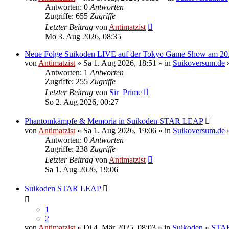
Antworten: 0
Antworten
Zugriffe: 655
Zugriffe
Letzter Beitrag
von
Antimatzist
Mo 3. Aug 2026, 08:35
Neue Folge Suikoden LIVE auf der Tokyo Game Show am 20
von
Antimatzist
» Sa 1. Aug 2026, 18:51 » in
Suikoversum.de
Antworten: 1
Antworten
Zugriffe: 255
Zugriffe
Letzter Beitrag
von
Sir_Prime
So 2. Aug 2026, 00:27
Phantomkämpfe & Memoria in Suikoden STAR LEAP
von
Antimatzist
» Sa 1. Aug 2026, 19:06 » in
Suikoversum.de
Antworten: 0
Antworten
Zugriffe: 238
Zugriffe
Letzter Beitrag
von
Antimatzist
Sa 1. Aug 2026, 19:06
Suikoden STAR LEAP
1
2
von
Antimatzist
» Di 4. Mär 2025, 08:03 » in
Suikoden
»
STA