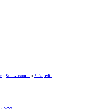
e
»
Suikoversum.de
»
Suikopedia
»
News