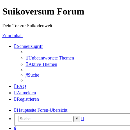
Suikoversum Forum
Dein Tor zur Suikodenwelt
Zum Inhalt
Schnellzugriff
Unbeantwortete Themen
Aktive Themen
Suche
FAQ
Anmelden
Registrieren
Hauptseite
Foren-Übersicht
Erweiterte
Suche
Suche
Suche