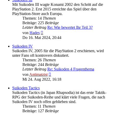
Mit Suikoden III wagte Konami 2002 den Schritt auf die
PlayStation 2. Erst 2015 erreichte das Spiel über den
PlayStation-Store auch Europa.
Themen: 14
Themen
Beiträge: 225
Beiträge
Letzter Beitrag
Re: Wie bewertet Ihr Teil 3?
Neuester
von
Hades
Beitrag
Do 16. Mai 2024, 20:44
Suikoden IV
Suikoden IV, 2005 für die PlayStation 2 erschienen, wird
unter Fans oft kontrovers diskutiert.
Themen: 26
Themen
Beiträge: 244
Beiträge
Letzter Beitrag
Re: Suikoden 4 Fragenthema
Neuester
von
Antimatzist
Beitrag
Mi 24. Aug 2022, 16:18
Suikoden Tactics
Suikoden Tactics (in Japan Rhapsodia) ist das erste Taktik-
RPG der Suikoden-Reihe und klärt viele Fragen, die nach
Suikoden IV noch offen geblieben sind.
Themen: 11
Themen
Beiträge: 127
Beiträge