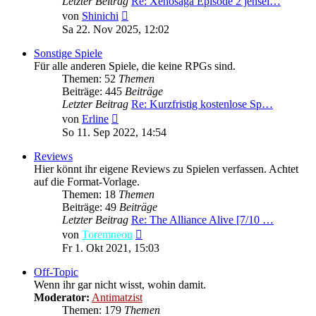
Letzter Beitrag
Re: Xenosaga Episode 2 jensei…
Neuester
von
Shinichi
Beitrag
Sa 22. Nov 2025, 12:02
Sonstige Spiele
Für alle anderen Spiele, die keine RPGs sind.
Themen: 52
Themen
Beiträge: 445
Beiträge
Letzter Beitrag
Re: Kurzfristig kostenlose Sp…
Neuester
von
Erline
Beitrag
So 11. Sep 2022, 14:54
Reviews
Hier könnt ihr eigene Reviews zu Spielen verfassen. Achtet
auf die Format-Vorlage.
Themen: 18
Themen
Beiträge: 49
Beiträge
Letzter Beitrag
Re: The Alliance Alive [7/10 …
Neuester
von
Toremneon
Beitrag
Fr 1. Okt 2021, 15:03
Off-Topic
Wenn ihr gar nicht wisst, wohin damit.
Moderator:
Antimatzist
Themen: 179
Themen