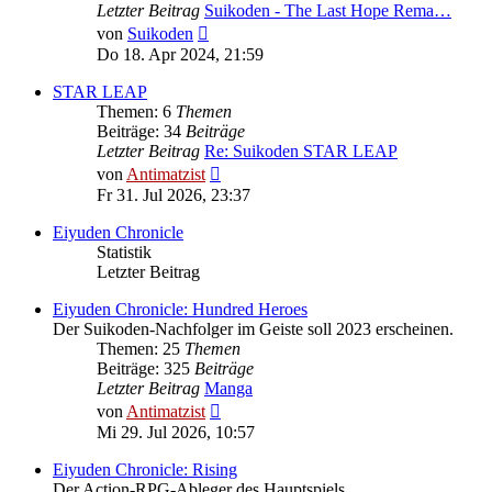
Letzter Beitrag
Suikoden - The Last Hope Rema…
Neuester
von
Suikoden
Beitrag
Do 18. Apr 2024, 21:59
STAR LEAP
Themen: 6
Themen
Beiträge: 34
Beiträge
Letzter Beitrag
Re: Suikoden STAR LEAP
Neuester
von
Antimatzist
Beitrag
Fr 31. Jul 2026, 23:37
Eiyuden Chronicle
Statistik
Letzter Beitrag
Eiyuden Chronicle: Hundred Heroes
Der Suikoden-Nachfolger im Geiste soll 2023 erscheinen.
Themen: 25
Themen
Beiträge: 325
Beiträge
Letzter Beitrag
Manga
Neuester
von
Antimatzist
Beitrag
Mi 29. Jul 2026, 10:57
Eiyuden Chronicle: Rising
Der Action-RPG-Ableger des Hauptspiels.