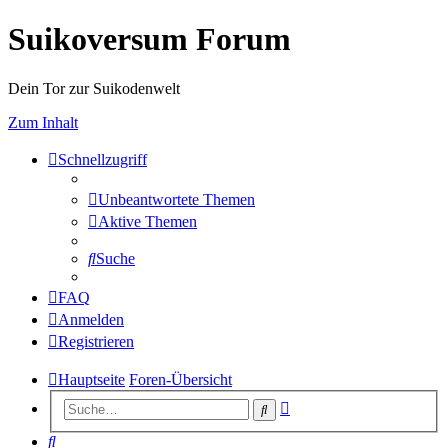
Suikoversum Forum
Dein Tor zur Suikodenwelt
Zum Inhalt
Schnellzugriff
Unbeantwortete Themen
Aktive Themen
Suche
FAQ
Anmelden
Registrieren
Hauptseite
Foren-Übersicht
Erweiterte
Suche
Suche
Suche