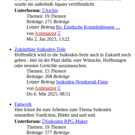
wurde nie außerhalb Japans veröffentlicht.
Unterforum:
Archiv
Themen: 19
Themen
Beiträge: 271
Beiträge
Letzter Beitrag
Re: Englische Komplettlösung …
Neuester
von
Antimatzist
Beitrag
Mo 2. Jan 2023, 13:22
Zukünftige Suikoden-Teile
Hoffentlich wird es die Suikoden-Serie auch in Zukunft noch
geben - hier ist der Platz dafür, eure Wünsche, Hoffnungen
oder neusten Gerüchte auszutauschen.
Themen: 15
Themen
Beiträge: 208
Beiträge
Letzter Beitrag
Suikoden-Nendoroid-Figur
Neuester
von
Antimatzist
Beitrag
Do 6. Mär 2025, 08:51
Fanwork
Hier könnt ihr eure Arbeiten zum Thema Suikoden
reinstellen: Fanfiction, Bilder und und und.
Unterforum:
Suikoden RPG-Maker
Themen: 19
Themen
Beiträge: 577
Beiträge