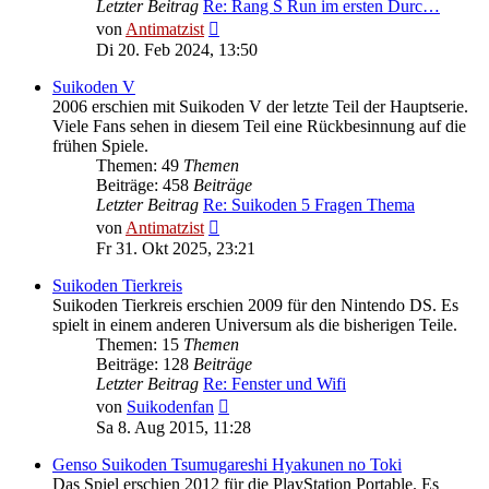
Letzter Beitrag
Re: Rang S Run im ersten Durc…
Neuester
von
Antimatzist
Beitrag
Di 20. Feb 2024, 13:50
Suikoden V
2006 erschien mit Suikoden V der letzte Teil der Hauptserie.
Viele Fans sehen in diesem Teil eine Rückbesinnung auf die
frühen Spiele.
Themen: 49
Themen
Beiträge: 458
Beiträge
Letzter Beitrag
Re: Suikoden 5 Fragen Thema
Neuester
von
Antimatzist
Beitrag
Fr 31. Okt 2025, 23:21
Suikoden Tierkreis
Suikoden Tierkreis erschien 2009 für den Nintendo DS. Es
spielt in einem anderen Universum als die bisherigen Teile.
Themen: 15
Themen
Beiträge: 128
Beiträge
Letzter Beitrag
Re: Fenster und Wifi
Neuester
von
Suikodenfan
Beitrag
Sa 8. Aug 2015, 11:28
Genso Suikoden Tsumugareshi Hyakunen no Toki
Das Spiel erschien 2012 für die PlayStation Portable. Es