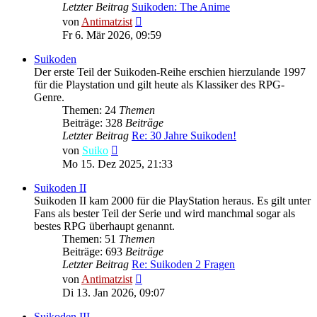
Letzter Beitrag
Suikoden: The Anime
Neuester
von
Antimatzist
Beitrag
Fr 6. Mär 2026, 09:59
Suikoden
Der erste Teil der Suikoden-Reihe erschien hierzulande 1997
für die Playstation und gilt heute als Klassiker des RPG-
Genre.
Themen: 24
Themen
Beiträge: 328
Beiträge
Letzter Beitrag
Re: 30 Jahre Suikoden!
Neuester
von
Suiko
Beitrag
Mo 15. Dez 2025, 21:33
Suikoden II
Suikoden II kam 2000 für die PlayStation heraus. Es gilt unter
Fans als bester Teil der Serie und wird manchmal sogar als
bestes RPG überhaupt genannt.
Themen: 51
Themen
Beiträge: 693
Beiträge
Letzter Beitrag
Re: Suikoden 2 Fragen
Neuester
von
Antimatzist
Beitrag
Di 13. Jan 2026, 09:07
Suikoden III