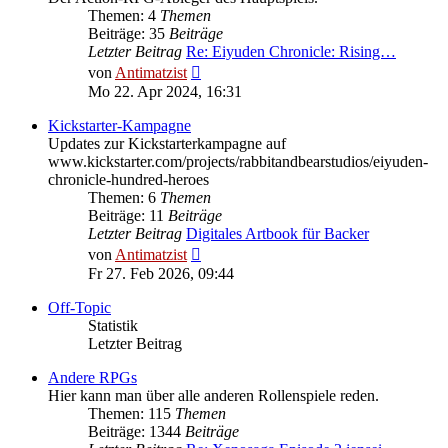
Themen: 4
Themen
Beiträge: 35
Beiträge
Letzter Beitrag
Re: Eiyuden Chronicle: Rising…
Neuester
von
Antimatzist
Beitrag
Mo 22. Apr 2024, 16:31
Kickstarter-Kampagne
Updates zur Kickstarterkampagne auf
www.kickstarter.com/projects/rabbitandbearstudios/eiyuden-
chronicle-hundred-heroes
Themen: 6
Themen
Beiträge: 11
Beiträge
Letzter Beitrag
Digitales Artbook für Backer
Neuester
von
Antimatzist
Beitrag
Fr 27. Feb 2026, 09:44
Off-Topic
Statistik
Letzter Beitrag
Andere RPGs
Hier kann man über alle anderen Rollenspiele reden.
Themen: 115
Themen
Beiträge: 1344
Beiträge