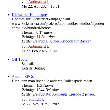
Neuester
von
Antimatzist
Beitrag
Mo 22. Apr 2024, 16:31
Kickstarter-Kampagne
Updates zur Kickstarterkampagne auf
www.kickstarter.com/projects/rabbitandbearstudios/eiyuden-
chronicle-hundred-heroes
Themen: 6
Themen
Beiträge: 11
Beiträge
Letzter Beitrag
Digitales Artbook für Backer
Neuester
von
Antimatzist
Beitrag
Fr 27. Feb 2026, 09:44
Off-Topic
Statistik
Letzter Beitrag
Andere RPGs
Hier kann man über alle anderen Rollenspiele reden.
Themen: 115
Themen
Beiträge: 1344
Beiträge
Letzter Beitrag
Re: Xenosaga Episode 2 jensei…
Neuester
von
Shinichi
Beitrag
Sa 22. Nov 2025, 12:02