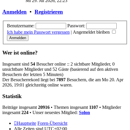
Mi 29. Jul 2026, 22:23
Anmelden
•
Registrieren
Benutzername:
Passwort:
Ich habe mein Passwort vergessen
|
Angemeldet bleiben
Wer ist online?
Insgesamt sind
54
Besucher online :: 2 sichtbare Mitglieder, 0
unsichtbare Mitglieder und 52 Gäste (basierend auf den aktiven
Besuchern der letzten 5 Minuten)
Der Besucherrekord liegt bei
7897
Besuchern, die am Mo 20. Apr
2026, 19:01 gleichzeitig online waren.
Statistik
Beiträge insgesamt
20916
• Themen insgesamt
1107
• Mitglieder
insgesamt
224
• Unser neuestes Mitglied:
Solon
Hauptseite
Foren-Übersicht
Alle Zeiten sind
UTC+02:00