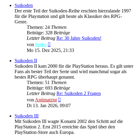
Suikoden
Der erste Teil der Suikoden-Reihe erschien hierzulande 1997
für die Playstation und gilt heute als Klassiker des RPG-
Genre.
Themen: 24
Themen
Beiträge: 328
Beiträge
Letzter Beitrag
Re: 30 Jahre Suikoden!
Neuester
von
Suiko
Beitrag
Mo 15. Dez 2025, 21:33
Suikoden II
Suikoden II kam 2000 für die PlayStation heraus. Es gilt unter
Fans als bester Teil der Serie und wird manchmal sogar als
bestes RPG überhaupt genannt.
Themen: 51
Themen
Beiträge: 693
Beiträge
Letzter Beitrag
Re: Suikoden 2 Fragen
Neuester
von
Antimatzist
Beitrag
Di 13. Jan 2026, 09:07
Suikoden III
Mit Suikoden III wagte Konami 2002 den Schritt auf die
PlayStation 2. Erst 2015 erreichte das Spiel über den
PlayStation-Store auch Europa.