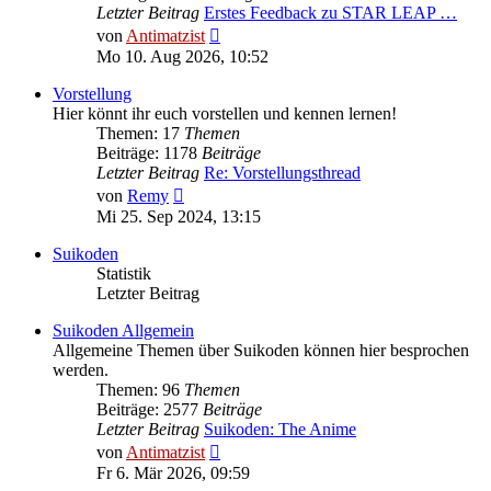
Letzter Beitrag
Erstes Feedback zu STAR LEAP …
Neuester
von
Antimatzist
Beitrag
Mo 10. Aug 2026, 10:52
Vorstellung
Hier könnt ihr euch vorstellen und kennen lernen!
Themen: 17
Themen
Beiträge: 1178
Beiträge
Letzter Beitrag
Re: Vorstellungsthread
Neuester
von
Remy
Beitrag
Mi 25. Sep 2024, 13:15
Suikoden
Statistik
Letzter Beitrag
Suikoden Allgemein
Allgemeine Themen über Suikoden können hier besprochen
werden.
Themen: 96
Themen
Beiträge: 2577
Beiträge
Letzter Beitrag
Suikoden: The Anime
Neuester
von
Antimatzist
Beitrag
Fr 6. Mär 2026, 09:59