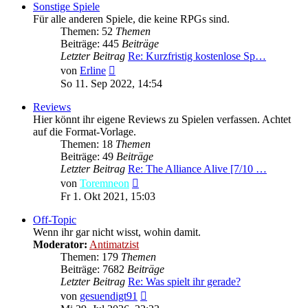
Sonstige Spiele
Für alle anderen Spiele, die keine RPGs sind.
Themen: 52
Themen
Beiträge: 445
Beiträge
Letzter Beitrag
Re: Kurzfristig kostenlose Sp…
Neuester
von
Erline
Beitrag
So 11. Sep 2022, 14:54
Reviews
Hier könnt ihr eigene Reviews zu Spielen verfassen. Achtet
auf die Format-Vorlage.
Themen: 18
Themen
Beiträge: 49
Beiträge
Letzter Beitrag
Re: The Alliance Alive [7/10 …
Neuester
von
Toremneon
Beitrag
Fr 1. Okt 2021, 15:03
Off-Topic
Wenn ihr gar nicht wisst, wohin damit.
Moderator:
Antimatzist
Themen: 179
Themen
Beiträge: 7682
Beiträge
Letzter Beitrag
Re: Was spielt ihr gerade?
Neuester
von
gesuendigt91
Beitrag