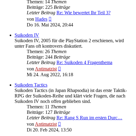
Themen: 14
Themen
Beiträge: 225
Beiträge
Letzter Beitrag
Re: Wie bewertet Ihr Teil 3?
Neuester
von
Hades
Beitrag
Do 16. Mai 2024, 20:44
Suikoden IV
Suikoden IV, 2005 für die PlayStation 2 erschienen, wird
unter Fans oft kontrovers diskutiert.
Themen: 26
Themen
Beiträge: 244
Beiträge
Letzter Beitrag
Re: Suikoden 4 Fragenthema
Neuester
von
Antimatzist
Beitrag
Mi 24. Aug 2022, 16:18
Suikoden Tactics
Suikoden Tactics (in Japan Rhapsodia) ist das erste Taktik-
RPG der Suikoden-Reihe und klärt viele Fragen, die nach
Suikoden IV noch offen geblieben sind.
Themen: 11
Themen
Beiträge: 127
Beiträge
Letzter Beitrag
Re: Rang S Run im ersten Durc…
Neuester
von
Antimatzist
Beitrag
Di 20. Feb 2024, 13:50