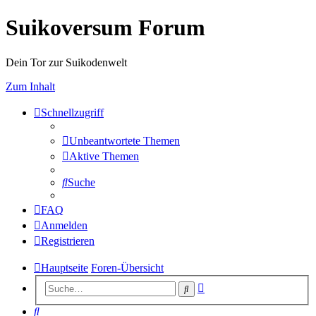
Suikoversum Forum
Dein Tor zur Suikodenwelt
Zum Inhalt
Schnellzugriff
Unbeantwortete Themen
Aktive Themen
Suche
FAQ
Anmelden
Registrieren
Hauptseite
Foren-Übersicht
Erweiterte
Suche
Suche
Suche