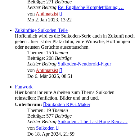
Beiträge: 271
Beiträge
Letzter Beitrag
Re: Englische Komplettlösung …
Neuester
von
Antimatzist
Beitrag
Mo 2. Jan 2023, 13:22
Zukünftige Suikoden-Teile
Hoffentlich wird es die Suikoden-Serie auch in Zukunft noch
geben - hier ist der Platz dafür, eure Wünsche, Hoffnungen
oder neusten Gerüchte auszutauschen.
Themen: 15
Themen
Beiträge: 208
Beiträge
Letzter Beitrag
Suikoden-Nendoroid-Figur
Neuester
von
Antimatzist
Beitrag
Do 6. Mär 2025, 08:51
Fanwork
Hier könnt ihr eure Arbeiten zum Thema Suikoden
reinstellen: Fanfiction, Bilder und und und.
Unterforum:
Suikoden RPG-Maker
Themen: 19
Themen
Beiträge: 577
Beiträge
Letzter Beitrag
Suikoden - The Last Hope Rema…
Neuester
von
Suikoden
Beitrag
Do 18. Apr 2024, 21:59