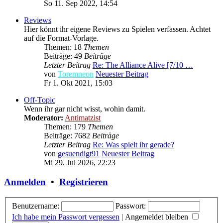
So 11. Sep 2022, 14:54
Reviews
Hier könnt ihr eigene Reviews zu Spielen verfassen. Achtet
auf die Format-Vorlage.
Themen: 18
Themen
Beiträge: 49
Beiträge
Letzter Beitrag
Re: The Alliance Alive [7/10 …
von
Toremneon
Neuester Beitrag
Fr 1. Okt 2021, 15:03
Off-Topic
Wenn ihr gar nicht wisst, wohin damit.
Moderator:
Antimatzist
Themen: 179
Themen
Beiträge: 7682
Beiträge
Letzter Beitrag
Re: Was spielt ihr gerade?
von
gesuendigt91
Neuester Beitrag
Mi 29. Jul 2026, 22:23
Anmelden
•
Registrieren
Benutzername:
Passwort:
Ich habe mein Passwort vergessen
|
Angemeldet bleiben