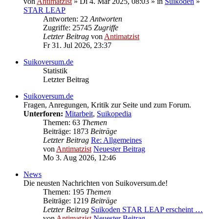
von
Antimatzist
» Di 4. Mär 2025, 08:03 » in
Suikoden
»
STAR LEAP
Antworten: 22
Antworten
Zugriffe: 25745
Zugriffe
Letzter Beitrag
von
Antimatzist
Fr 31. Jul 2026, 23:37
Suikoversum.de
Statistik
Letzter Beitrag
Suikoversum.de
Fragen, Anregungen, Kritik zur Seite und zum Forum.
Unterforen:
Mitarbeit
,
Suikopedia
Themen: 63
Themen
Beiträge: 1873
Beiträge
Letzter Beitrag
Re: Allgemeines
von
Antimatzist
Neuester Beitrag
Mo 3. Aug 2026, 12:46
News
Die neusten Nachrichten von Suikoversum.de!
Themen: 195
Themen
Beiträge: 1219
Beiträge
Letzter Beitrag
Suikoden STAR LEAP erscheint …
von
Antimatzist
Neuester Beitrag