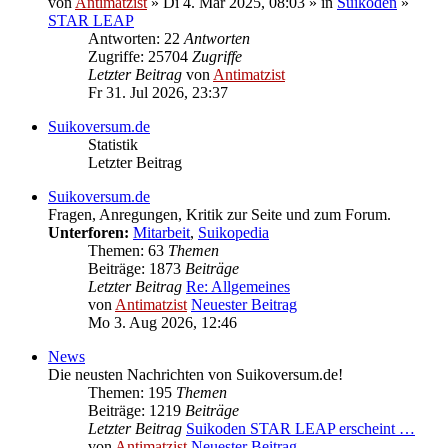
von
Antimatzist
» Di 4. Mär 2025, 08:03 » in
Suikoden
»
STAR LEAP
Antworten: 22
Antworten
Zugriffe: 25704
Zugriffe
Letzter Beitrag
von
Antimatzist
Fr 31. Jul 2026, 23:37
Suikoversum.de
Statistik
Letzter Beitrag
Suikoversum.de
Fragen, Anregungen, Kritik zur Seite und zum Forum.
Unterforen:
Mitarbeit
,
Suikopedia
Themen: 63
Themen
Beiträge: 1873
Beiträge
Letzter Beitrag
Re: Allgemeines
von
Antimatzist
Neuester Beitrag
Mo 3. Aug 2026, 12:46
News
Die neusten Nachrichten von Suikoversum.de!
Themen: 195
Themen
Beiträge: 1219
Beiträge
Letzter Beitrag
Suikoden STAR LEAP erscheint …
von
Antimatzist
Neuester Beitrag