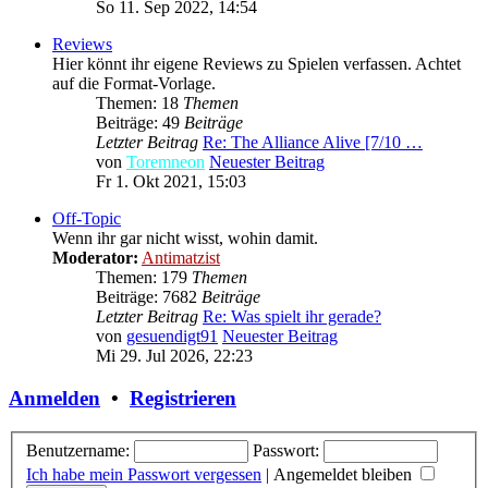
So 11. Sep 2022, 14:54
Reviews
Hier könnt ihr eigene Reviews zu Spielen verfassen. Achtet
auf die Format-Vorlage.
Themen: 18
Themen
Beiträge: 49
Beiträge
Letzter Beitrag
Re: The Alliance Alive [7/10 …
von
Toremneon
Neuester Beitrag
Fr 1. Okt 2021, 15:03
Off-Topic
Wenn ihr gar nicht wisst, wohin damit.
Moderator:
Antimatzist
Themen: 179
Themen
Beiträge: 7682
Beiträge
Letzter Beitrag
Re: Was spielt ihr gerade?
von
gesuendigt91
Neuester Beitrag
Mi 29. Jul 2026, 22:23
Anmelden
•
Registrieren
Benutzername:
Passwort:
Ich habe mein Passwort vergessen
|
Angemeldet bleiben