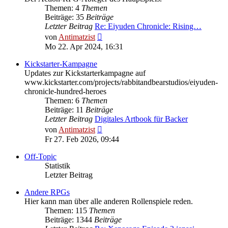
Themen: 4
Themen
Beiträge: 35
Beiträge
Letzter Beitrag
Re: Eiyuden Chronicle: Rising…
Neuester
von
Antimatzist
Beitrag
Mo 22. Apr 2024, 16:31
Kickstarter-Kampagne
Updates zur Kickstarterkampagne auf
www.kickstarter.com/projects/rabbitandbearstudios/eiyuden-
chronicle-hundred-heroes
Themen: 6
Themen
Beiträge: 11
Beiträge
Letzter Beitrag
Digitales Artbook für Backer
Neuester
von
Antimatzist
Beitrag
Fr 27. Feb 2026, 09:44
Off-Topic
Statistik
Letzter Beitrag
Andere RPGs
Hier kann man über alle anderen Rollenspiele reden.
Themen: 115
Themen
Beiträge: 1344
Beiträge