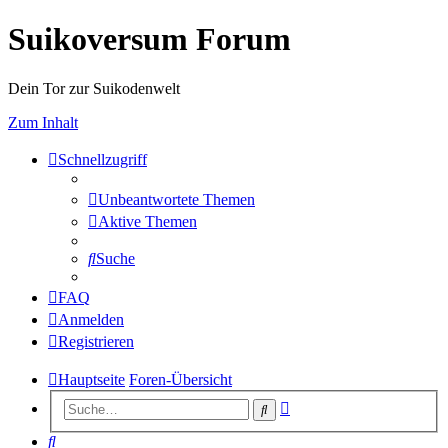
Suikoversum Forum
Dein Tor zur Suikodenwelt
Zum Inhalt
Schnellzugriff
Unbeantwortete Themen
Aktive Themen
Suche
FAQ
Anmelden
Registrieren
Hauptseite
Foren-Übersicht
Erweiterte
Suche
Suche
Suche