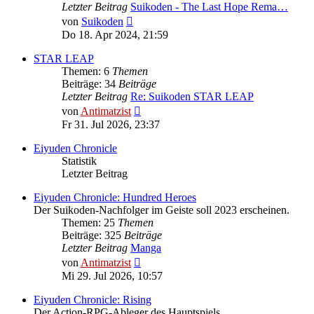
Letzter Beitrag
Suikoden - The Last Hope Rema…
Neuester
von
Suikoden
Beitrag
Do 18. Apr 2024, 21:59
STAR LEAP
Themen: 6
Themen
Beiträge: 34
Beiträge
Letzter Beitrag
Re: Suikoden STAR LEAP
Neuester
von
Antimatzist
Beitrag
Fr 31. Jul 2026, 23:37
Eiyuden Chronicle
Statistik
Letzter Beitrag
Eiyuden Chronicle: Hundred Heroes
Der Suikoden-Nachfolger im Geiste soll 2023 erscheinen.
Themen: 25
Themen
Beiträge: 325
Beiträge
Letzter Beitrag
Manga
Neuester
von
Antimatzist
Beitrag
Mi 29. Jul 2026, 10:57
Eiyuden Chronicle: Rising
Der Action-RPG-Ableger des Hauptspiels.