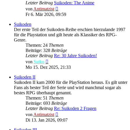
Letzter Beitrag
Suikoden: The Anime
Neuester
von
Antimatzist
Beitrag
Fr 6. Mär 2026, 09:59
Suikoden
Der erste Teil der Suikoden-Reihe erschien hierzulande 1997
für die Playstation und gilt heute als Klassiker des RPG-
Genre.
Themen: 24
Themen
Beiträge: 328
Beiträge
Letzter Beitrag
Re: 30 Jahre Suikoden!
Neuester
von
Suiko
Beitrag
Mo 15. Dez 2025, 21:33
Suikoden II
Suikoden II kam 2000 für die PlayStation heraus. Es gilt unter
Fans als bester Teil der Serie und wird manchmal sogar als
bestes RPG überhaupt genannt.
Themen: 51
Themen
Beiträge: 693
Beiträge
Letzter Beitrag
Re: Suikoden 2 Fragen
Neuester
von
Antimatzist
Beitrag
Di 13. Jan 2026, 09:07
Suikoden III