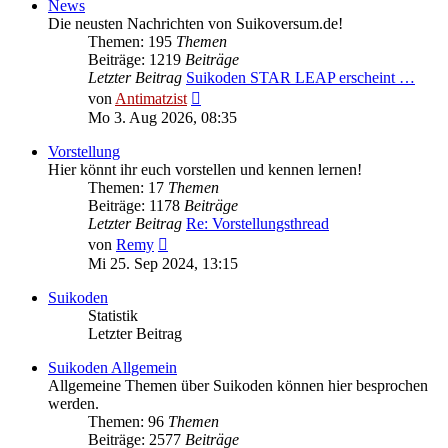
News
Die neusten Nachrichten von Suikoversum.de!
Themen: 195
Themen
Beiträge: 1219
Beiträge
Letzter Beitrag
Suikoden STAR LEAP erscheint …
Neuester
von
Antimatzist
Beitrag
Mo 3. Aug 2026, 08:35
Vorstellung
Hier könnt ihr euch vorstellen und kennen lernen!
Themen: 17
Themen
Beiträge: 1178
Beiträge
Letzter Beitrag
Re: Vorstellungsthread
Neuester
von
Remy
Beitrag
Mi 25. Sep 2024, 13:15
Suikoden
Statistik
Letzter Beitrag
Suikoden Allgemein
Allgemeine Themen über Suikoden können hier besprochen
werden.
Themen: 96
Themen
Beiträge: 2577
Beiträge