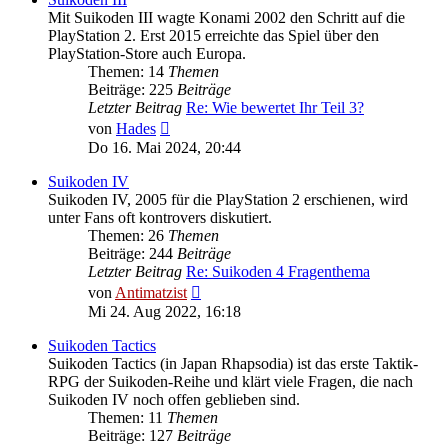
Mit Suikoden III wagte Konami 2002 den Schritt auf die
PlayStation 2. Erst 2015 erreichte das Spiel über den
PlayStation-Store auch Europa.
Themen: 14
Themen
Beiträge: 225
Beiträge
Letzter Beitrag
Re: Wie bewertet Ihr Teil 3?
Neuester
von
Hades
Beitrag
Do 16. Mai 2024, 20:44
Suikoden IV
Suikoden IV, 2005 für die PlayStation 2 erschienen, wird
unter Fans oft kontrovers diskutiert.
Themen: 26
Themen
Beiträge: 244
Beiträge
Letzter Beitrag
Re: Suikoden 4 Fragenthema
Neuester
von
Antimatzist
Beitrag
Mi 24. Aug 2022, 16:18
Suikoden Tactics
Suikoden Tactics (in Japan Rhapsodia) ist das erste Taktik-
RPG der Suikoden-Reihe und klärt viele Fragen, die nach
Suikoden IV noch offen geblieben sind.
Themen: 11
Themen
Beiträge: 127
Beiträge