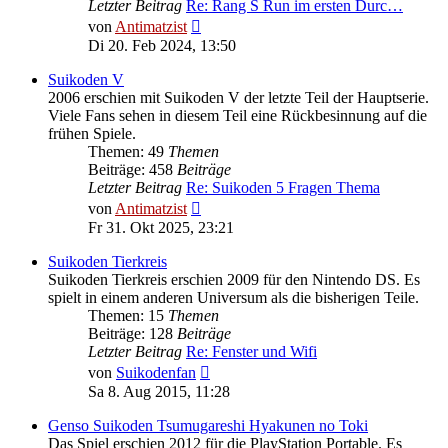
Letzter Beitrag
Re: Rang S Run im ersten Durc…
Neuester
von
Antimatzist
Beitrag
Di 20. Feb 2024, 13:50
Suikoden V
2006 erschien mit Suikoden V der letzte Teil der Hauptserie.
Viele Fans sehen in diesem Teil eine Rückbesinnung auf die
frühen Spiele.
Themen: 49
Themen
Beiträge: 458
Beiträge
Letzter Beitrag
Re: Suikoden 5 Fragen Thema
Neuester
von
Antimatzist
Beitrag
Fr 31. Okt 2025, 23:21
Suikoden Tierkreis
Suikoden Tierkreis erschien 2009 für den Nintendo DS. Es
spielt in einem anderen Universum als die bisherigen Teile.
Themen: 15
Themen
Beiträge: 128
Beiträge
Letzter Beitrag
Re: Fenster und Wifi
Neuester
von
Suikodenfan
Beitrag
Sa 8. Aug 2015, 11:28
Genso Suikoden Tsumugareshi Hyakunen no Toki
Das Spiel erschien 2012 für die PlayStation Portable. Es