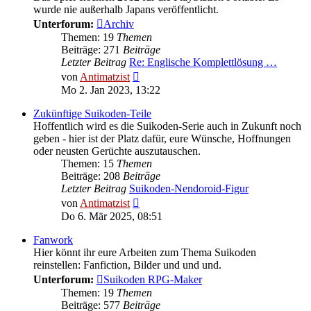
wurde nie außerhalb Japans veröffentlicht.
Unterforum:
Archiv
Themen: 19
Themen
Beiträge: 271
Beiträge
Letzter Beitrag
Re: Englische Komplettlösung …
Neuester
von
Antimatzist
Beitrag
Mo 2. Jan 2023, 13:22
Zukünftige Suikoden-Teile
Hoffentlich wird es die Suikoden-Serie auch in Zukunft noch
geben - hier ist der Platz dafür, eure Wünsche, Hoffnungen
oder neusten Gerüchte auszutauschen.
Themen: 15
Themen
Beiträge: 208
Beiträge
Letzter Beitrag
Suikoden-Nendoroid-Figur
Neuester
von
Antimatzist
Beitrag
Do 6. Mär 2025, 08:51
Fanwork
Hier könnt ihr eure Arbeiten zum Thema Suikoden
reinstellen: Fanfiction, Bilder und und und.
Unterforum:
Suikoden RPG-Maker
Themen: 19
Themen
Beiträge: 577
Beiträge