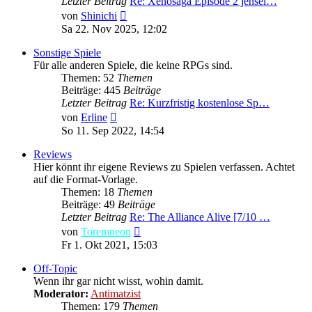
Letzter Beitrag
Re: Xenosaga Episode 2 jensei…
Neuester
von
Shinichi
Beitrag
Sa 22. Nov 2025, 12:02
Sonstige Spiele
Für alle anderen Spiele, die keine RPGs sind.
Themen: 52
Themen
Beiträge: 445
Beiträge
Letzter Beitrag
Re: Kurzfristig kostenlose Sp…
Neuester
von
Erline
Beitrag
So 11. Sep 2022, 14:54
Reviews
Hier könnt ihr eigene Reviews zu Spielen verfassen. Achtet
auf die Format-Vorlage.
Themen: 18
Themen
Beiträge: 49
Beiträge
Letzter Beitrag
Re: The Alliance Alive [7/10 …
Neuester
von
Toremneon
Beitrag
Fr 1. Okt 2021, 15:03
Off-Topic
Wenn ihr gar nicht wisst, wohin damit.
Moderator:
Antimatzist
Themen: 179
Themen