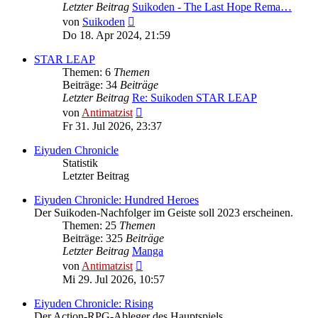
Letzter Beitrag
Suikoden - The Last Hope Rema…
Neuester
von
Suikoden
Beitrag
Do 18. Apr 2024, 21:59
STAR LEAP
Themen: 6
Themen
Beiträge: 34
Beiträge
Letzter Beitrag
Re: Suikoden STAR LEAP
Neuester
von
Antimatzist
Beitrag
Fr 31. Jul 2026, 23:37
Eiyuden Chronicle
Statistik
Letzter Beitrag
Eiyuden Chronicle: Hundred Heroes
Der Suikoden-Nachfolger im Geiste soll 2023 erscheinen.
Themen: 25
Themen
Beiträge: 325
Beiträge
Letzter Beitrag
Manga
Neuester
von
Antimatzist
Beitrag
Mi 29. Jul 2026, 10:57
Eiyuden Chronicle: Rising
Der Action-RPG-Ableger des Hauptspiels.