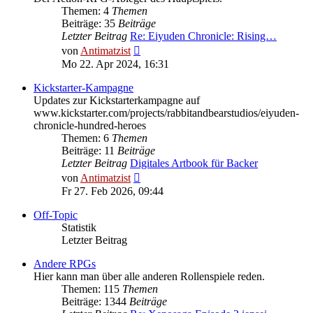
Themen: 4
Themen
Beiträge: 35
Beiträge
Letzter Beitrag
Re: Eiyuden Chronicle: Rising…
Neuester
von
Antimatzist
Beitrag
Mo 22. Apr 2024, 16:31
Kickstarter-Kampagne
Updates zur Kickstarterkampagne auf
www.kickstarter.com/projects/rabbitandbearstudios/eiyuden-
chronicle-hundred-heroes
Themen: 6
Themen
Beiträge: 11
Beiträge
Letzter Beitrag
Digitales Artbook für Backer
Neuester
von
Antimatzist
Beitrag
Fr 27. Feb 2026, 09:44
Off-Topic
Statistik
Letzter Beitrag
Andere RPGs
Hier kann man über alle anderen Rollenspiele reden.
Themen: 115
Themen
Beiträge: 1344
Beiträge