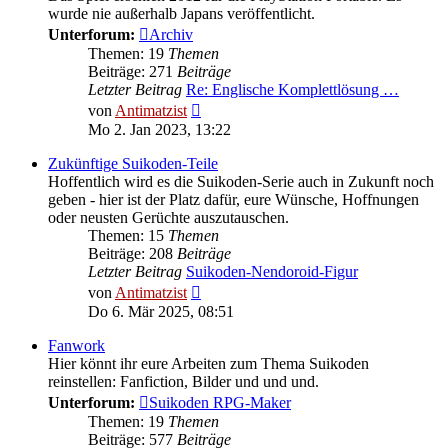
wurde nie außerhalb Japans veröffentlicht.
Unterforum:
Archiv
Themen: 19
Themen
Beiträge: 271
Beiträge
Letzter Beitrag
Re: Englische Komplettlösung …
Neuester
von
Antimatzist
Beitrag
Mo 2. Jan 2023, 13:22
Zukünftige Suikoden-Teile
Hoffentlich wird es die Suikoden-Serie auch in Zukunft noch
geben - hier ist der Platz dafür, eure Wünsche, Hoffnungen
oder neusten Gerüchte auszutauschen.
Themen: 15
Themen
Beiträge: 208
Beiträge
Letzter Beitrag
Suikoden-Nendoroid-Figur
Neuester
von
Antimatzist
Beitrag
Do 6. Mär 2025, 08:51
Fanwork
Hier könnt ihr eure Arbeiten zum Thema Suikoden
reinstellen: Fanfiction, Bilder und und und.
Unterforum:
Suikoden RPG-Maker
Themen: 19
Themen
Beiträge: 577
Beiträge