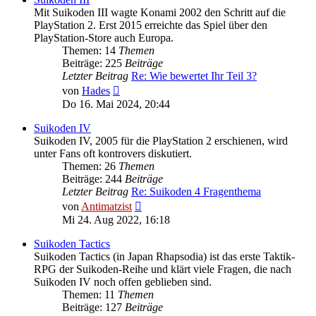
Mit Suikoden III wagte Konami 2002 den Schritt auf die
PlayStation 2. Erst 2015 erreichte das Spiel über den
PlayStation-Store auch Europa.
Themen: 14
Themen
Beiträge: 225
Beiträge
Letzter Beitrag
Re: Wie bewertet Ihr Teil 3?
Neuester
von
Hades
Beitrag
Do 16. Mai 2024, 20:44
Suikoden IV
Suikoden IV, 2005 für die PlayStation 2 erschienen, wird
unter Fans oft kontrovers diskutiert.
Themen: 26
Themen
Beiträge: 244
Beiträge
Letzter Beitrag
Re: Suikoden 4 Fragenthema
Neuester
von
Antimatzist
Beitrag
Mi 24. Aug 2022, 16:18
Suikoden Tactics
Suikoden Tactics (in Japan Rhapsodia) ist das erste Taktik-
RPG der Suikoden-Reihe und klärt viele Fragen, die nach
Suikoden IV noch offen geblieben sind.
Themen: 11
Themen
Beiträge: 127
Beiträge