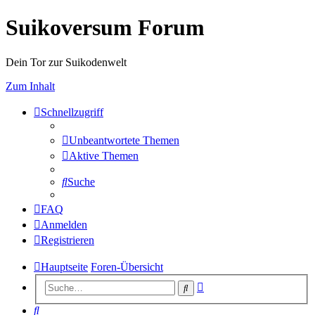
Suikoversum Forum
Dein Tor zur Suikodenwelt
Zum Inhalt
Schnellzugriff
Unbeantwortete Themen
Aktive Themen
Suche
FAQ
Anmelden
Registrieren
Hauptseite
Foren-Übersicht
Erweiterte
Suche
Suche
Suche