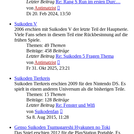
Letzter Beitrag
Re: Rang S Run im ersten Durc…
Neuester
von
Antimatzist
Beitrag
Di 20. Feb 2024, 13:50
Suikoden V
2006 erschien mit Suikoden V der letzte Teil der Hauptserie.
Viele Fans sehen in diesem Teil eine Rückbesinnung auf die
frühen Spiele.
Themen: 49
Themen
Beiträge: 458
Beiträge
Letzter Beitrag
Re: Suikoden 5 Fragen Thema
Neuester
von
Antimatzist
Beitrag
Fr 31. Okt 2025, 23:21
Suikoden Tierkreis
Suikoden Tierkreis erschien 2009 für den Nintendo DS. Es
spielt in einem anderen Universum als die bisherigen Teile.
Themen: 15
Themen
Beiträge: 128
Beiträge
Letzter Beitrag
Re: Fenster und Wifi
Neuester
von
Suikodenfan
Beitrag
Sa 8. Aug 2015, 11:28
Genso Suikoden Tsumugareshi Hyakunen no Toki
Das Spiel erschien 2012 für die PlayStation Portable. Es