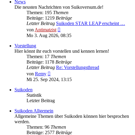
News
Die neusten Nachrichten von Suikoversum.de!
Themen: 195
Themen
Beiträge: 1219
Beiträge
Letzter Beitrag
Suikoden STAR LEAP erscheint …
Neuester
von
Antimatzist
Beitrag
Mo 3. Aug 2026, 08:35
Vorstellung
Hier könnt ihr euch vorstellen und kennen lernen!
Themen: 17
Themen
Beiträge: 1178
Beiträge
Letzter Beitrag
Re: Vorstellungsthread
Neuester
von
Remy
Beitrag
Mi 25. Sep 2024, 13:15
Suikoden
Statistik
Letzter Beitrag
Suikoden Allgemein
Allgemeine Themen über Suikoden können hier besprochen
werden.
Themen: 96
Themen
Beiträge: 2577
Beiträge