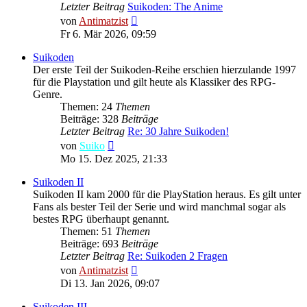
Letzter Beitrag
Suikoden: The Anime
Neuester
von
Antimatzist
Beitrag
Fr 6. Mär 2026, 09:59
Suikoden
Der erste Teil der Suikoden-Reihe erschien hierzulande 1997
für die Playstation und gilt heute als Klassiker des RPG-
Genre.
Themen: 24
Themen
Beiträge: 328
Beiträge
Letzter Beitrag
Re: 30 Jahre Suikoden!
Neuester
von
Suiko
Beitrag
Mo 15. Dez 2025, 21:33
Suikoden II
Suikoden II kam 2000 für die PlayStation heraus. Es gilt unter
Fans als bester Teil der Serie und wird manchmal sogar als
bestes RPG überhaupt genannt.
Themen: 51
Themen
Beiträge: 693
Beiträge
Letzter Beitrag
Re: Suikoden 2 Fragen
Neuester
von
Antimatzist
Beitrag
Di 13. Jan 2026, 09:07
Suikoden III