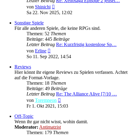
Letzter Beitrag
Re: Xenosaga Episode 2 jensei…
Neuester
von
Shinichi
Beitrag
Sa 22. Nov 2025, 12:02
Sonstige Spiele
Für alle anderen Spiele, die keine RPGs sind.
Themen: 52
Themen
Beiträge: 445
Beiträge
Letzter Beitrag
Re: Kurzfristig kostenlose Sp…
Neuester
von
Erline
Beitrag
So 11. Sep 2022, 14:54
Reviews
Hier könnt ihr eigene Reviews zu Spielen verfassen. Achtet
auf die Format-Vorlage.
Themen: 18
Themen
Beiträge: 49
Beiträge
Letzter Beitrag
Re: The Alliance Alive [7/10 …
Neuester
von
Toremneon
Beitrag
Fr 1. Okt 2021, 15:03
Off-Topic
Wenn ihr gar nicht wisst, wohin damit.
Moderator:
Antimatzist
Themen: 179
Themen