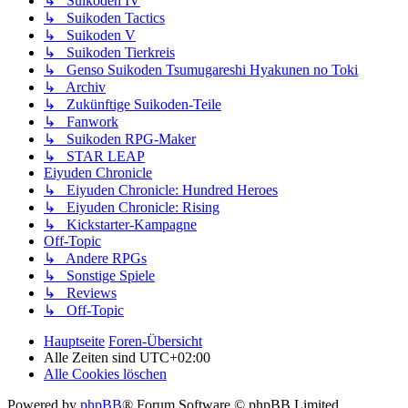
↳ Suikoden IV
↳ Suikoden Tactics
↳ Suikoden V
↳ Suikoden Tierkreis
↳ Genso Suikoden Tsumugareshi Hyakunen no Toki
↳ Archiv
↳ Zukünftige Suikoden-Teile
↳ Fanwork
↳ Suikoden RPG-Maker
↳ STAR LEAP
Eiyuden Chronicle
↳ Eiyuden Chronicle: Hundred Heroes
↳ Eiyuden Chronicle: Rising
↳ Kickstarter-Kampagne
Off-Topic
↳ Andere RPGs
↳ Sonstige Spiele
↳ Reviews
↳ Off-Topic
Hauptseite
Foren-Übersicht
Alle Zeiten sind
UTC+02:00
Alle Cookies löschen
Powered by
phpBB
® Forum Software © phpBB Limited