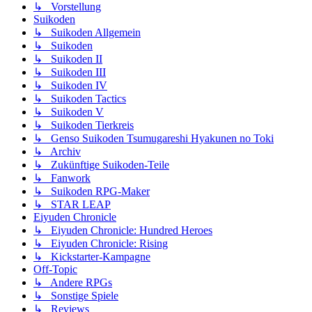
↳ Vorstellung
Suikoden
↳ Suikoden Allgemein
↳ Suikoden
↳ Suikoden II
↳ Suikoden III
↳ Suikoden IV
↳ Suikoden Tactics
↳ Suikoden V
↳ Suikoden Tierkreis
↳ Genso Suikoden Tsumugareshi Hyakunen no Toki
↳ Archiv
↳ Zukünftige Suikoden-Teile
↳ Fanwork
↳ Suikoden RPG-Maker
↳ STAR LEAP
Eiyuden Chronicle
↳ Eiyuden Chronicle: Hundred Heroes
↳ Eiyuden Chronicle: Rising
↳ Kickstarter-Kampagne
Off-Topic
↳ Andere RPGs
↳ Sonstige Spiele
↳ Reviews