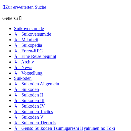
Zur erweiterten Suche
Gehe zu
Suikoversum.de
↳ Suikoversum.de
↳ Mitarbeit
↳ Suikopedia
↳ Foren-RPG
↳ Eine Reise beginnt
↳ Archiv
↳ News
↳ Vorstellung
Suikoden
↳ Suikoden Allgemein
↳ Suikoden
↳ Suikoden II
↳ Suikoden III
↳ Suikoden IV
↳ Suikoden Tactics
↳ Suikoden V
↳ Suikoden Tierkreis
↳ Genso Suikoden Tsumugareshi Hyakunen no Toki