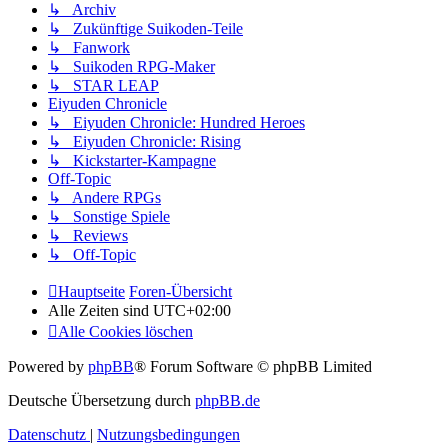
↳ Archiv
↳ Zukünftige Suikoden-Teile
↳ Fanwork
↳ Suikoden RPG-Maker
↳ STAR LEAP
Eiyuden Chronicle
↳ Eiyuden Chronicle: Hundred Heroes
↳ Eiyuden Chronicle: Rising
↳ Kickstarter-Kampagne
Off-Topic
↳ Andere RPGs
↳ Sonstige Spiele
↳ Reviews
↳ Off-Topic
Hauptseite
Foren-Übersicht
Alle Zeiten sind
UTC+02:00
Alle Cookies löschen
Powered by
phpBB
® Forum Software © phpBB Limited
Deutsche Übersetzung durch
phpBB.de
Datenschutz
|
Nutzungsbedingungen