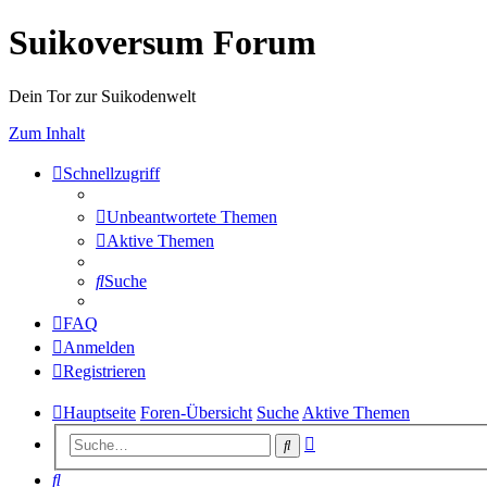
Suikoversum Forum
Dein Tor zur Suikodenwelt
Zum Inhalt
Schnellzugriff
Unbeantwortete Themen
Aktive Themen
Suche
FAQ
Anmelden
Registrieren
Hauptseite
Foren-Übersicht
Suche
Aktive Themen
Erweiterte
Suche
Suche
Suche