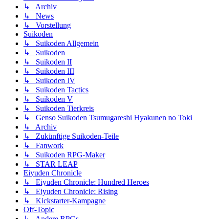
↳ Archiv
↳ News
↳ Vorstellung
Suikoden
↳ Suikoden Allgemein
↳ Suikoden
↳ Suikoden II
↳ Suikoden III
↳ Suikoden IV
↳ Suikoden Tactics
↳ Suikoden V
↳ Suikoden Tierkreis
↳ Genso Suikoden Tsumugareshi Hyakunen no Toki
↳ Archiv
↳ Zukünftige Suikoden-Teile
↳ Fanwork
↳ Suikoden RPG-Maker
↳ STAR LEAP
Eiyuden Chronicle
↳ Eiyuden Chronicle: Hundred Heroes
↳ Eiyuden Chronicle: Rising
↳ Kickstarter-Kampagne
Off-Topic
↳ Andere RPGs