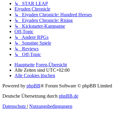
↳ STAR LEAP
Eiyuden Chronicle
↳ Eiyuden Chronicle: Hundred Heroes
↳ Eiyuden Chronicle: Rising
↳ Kickstarter-Kampagne
Off-Topic
↳ Andere RPGs
↳ Sonstige Spiele
↳ Reviews
↳ Off-Topic
Hauptseite
Foren-Übersicht
Alle Zeiten sind
UTC+02:00
Alle Cookies löschen
Powered by
phpBB
® Forum Software © phpBB Limited
Deutsche Übersetzung durch
phpBB.de
Datenschutz
|
Nutzungsbedingungen