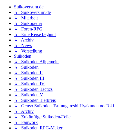
Suikoversum.de
↳ Suikoversum.de
↳ Mitarbeit
↳ Suikopedia
↳ Foren-RPG
↳ Eine Reise beginnt
↳ Archiv
↳ News
↳ Vorstellung
Suikoden
↳ Suikoden Allgemein
↳ Suikoden
↳ Suikoden II
↳ Suikoden III
↳ Suikoden IV
↳ Suikoden Tactics
↳ Suikoden V
↳ Suikoden Tierkreis
↳ Genso Suikoden Tsumugareshi Hyakunen no Toki
↳ Archiv
↳ Zukünftige Suikoden-Teile
↳ Fanwork
↳ Suikoden RPG-Maker