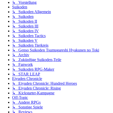
↳ Vorstellung
Suikoden
↳ Suikoden Allgemein
↳ Suikoden
↳ Suikoden II
↳ Suikoden III
↳ Suikoden IV
↳ Suikoden Tactics
↳ Suikoden V
↳ Suikoden Tierkreis
↳ Genso Suikoden Tsumugareshi Hyakunen no Toki
↳ Archiv
↳ Zukünftige Suikoden-Teile
↳ Fanwork
↳ Suikoden RPG-Maker
↳ STAR LEAP
Eiyuden Chronicle
↳ Eiyuden Chronicle: Hundred Heroes
↳ Eiyuden Chronicle: Rising
↳ Kickstarter-Kampagne
Off-Topic
↳ Andere RPGs
↳ Sonstige Spiele
↳ Reviews