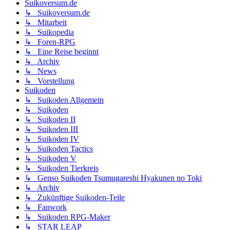
Suikoversum.de
↳ Suikoversum.de
↳ Mitarbeit
↳ Suikopedia
↳ Foren-RPG
↳ Eine Reise beginnt
↳ Archiv
↳ News
↳ Vorstellung
Suikoden
↳ Suikoden Allgemein
↳ Suikoden
↳ Suikoden II
↳ Suikoden III
↳ Suikoden IV
↳ Suikoden Tactics
↳ Suikoden V
↳ Suikoden Tierkreis
↳ Genso Suikoden Tsumugareshi Hyakunen no Toki
↳ Archiv
↳ Zukünftige Suikoden-Teile
↳ Fanwork
↳ Suikoden RPG-Maker
↳ STAR LEAP