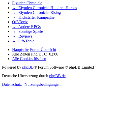
Eiyuden Chronicle
↳ Eiyuden Chronicle: Hundred Heroes
↳ Eiyuden Chronicle: Rising
↳ Kickstarter-Kampagne
Off-Topic
↳ Andere RPGs
↳ Sonstige Spiele
↳ Reviews
↳ Off-Topic
Hauptseite
Foren-Übersicht
Alle Zeiten sind
UTC+02:00
Alle Cookies löschen
Powered by
phpBB
® Forum Software © phpBB Limited
Deutsche Übersetzung durch
phpBB.de
Datenschutz
|
Nutzungsbedingungen