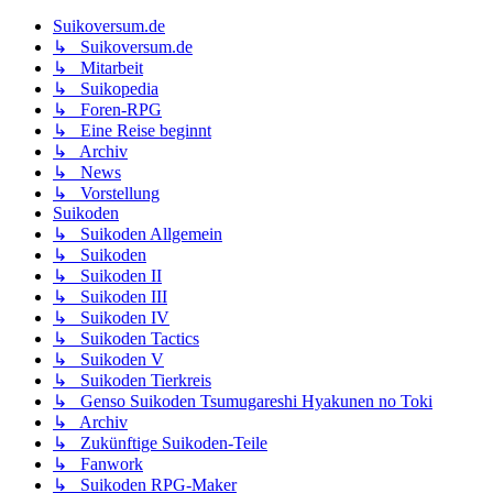
Suikoversum.de
↳ Suikoversum.de
↳ Mitarbeit
↳ Suikopedia
↳ Foren-RPG
↳ Eine Reise beginnt
↳ Archiv
↳ News
↳ Vorstellung
Suikoden
↳ Suikoden Allgemein
↳ Suikoden
↳ Suikoden II
↳ Suikoden III
↳ Suikoden IV
↳ Suikoden Tactics
↳ Suikoden V
↳ Suikoden Tierkreis
↳ Genso Suikoden Tsumugareshi Hyakunen no Toki
↳ Archiv
↳ Zukünftige Suikoden-Teile
↳ Fanwork
↳ Suikoden RPG-Maker