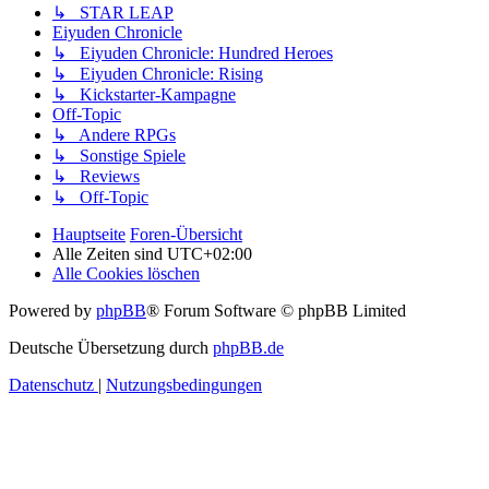
↳ STAR LEAP
Eiyuden Chronicle
↳ Eiyuden Chronicle: Hundred Heroes
↳ Eiyuden Chronicle: Rising
↳ Kickstarter-Kampagne
Off-Topic
↳ Andere RPGs
↳ Sonstige Spiele
↳ Reviews
↳ Off-Topic
Hauptseite
Foren-Übersicht
Alle Zeiten sind
UTC+02:00
Alle Cookies löschen
Powered by
phpBB
® Forum Software © phpBB Limited
Deutsche Übersetzung durch
phpBB.de
Datenschutz
|
Nutzungsbedingungen