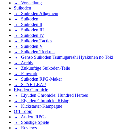
↳ Vorstellung
Suikoden
↳ Suikoden Allgemein
↳ Suikoden
↳ Suikoden II
↳ Suikoden III
↳ Suikoden IV
↳ Suikoden Tactics
↳ Suikoden V
↳ Suikoden Tierkreis
↳ Genso Suikoden Tsumugareshi Hyakunen no Toki
↳ Archiv
↳ Zukünftige Suikoden-Teile
↳ Fanwork
↳ Suikoden RPG-Maker
↳ STAR LEAP
Eiyuden Chronicle
↳ Eiyuden Chronicle: Hundred Heroes
↳ Eiyuden Chronicle: Rising
↳ Kickstarter-Kampagne
Off-Topic
↳ Andere RPGs
↳ Sonstige Spiele
↳ Reviews