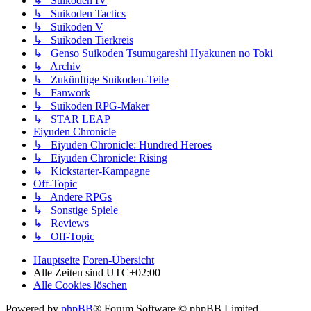
↳ Suikoden IV
↳ Suikoden Tactics
↳ Suikoden V
↳ Suikoden Tierkreis
↳ Genso Suikoden Tsumugareshi Hyakunen no Toki
↳ Archiv
↳ Zukünftige Suikoden-Teile
↳ Fanwork
↳ Suikoden RPG-Maker
↳ STAR LEAP
Eiyuden Chronicle
↳ Eiyuden Chronicle: Hundred Heroes
↳ Eiyuden Chronicle: Rising
↳ Kickstarter-Kampagne
Off-Topic
↳ Andere RPGs
↳ Sonstige Spiele
↳ Reviews
↳ Off-Topic
Hauptseite
Foren-Übersicht
Alle Zeiten sind
UTC+02:00
Alle Cookies löschen
Powered by
phpBB
® Forum Software © phpBB Limited