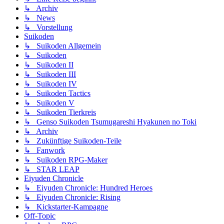
↳ Archiv
↳ News
↳ Vorstellung
Suikoden
↳ Suikoden Allgemein
↳ Suikoden
↳ Suikoden II
↳ Suikoden III
↳ Suikoden IV
↳ Suikoden Tactics
↳ Suikoden V
↳ Suikoden Tierkreis
↳ Genso Suikoden Tsumugareshi Hyakunen no Toki
↳ Archiv
↳ Zukünftige Suikoden-Teile
↳ Fanwork
↳ Suikoden RPG-Maker
↳ STAR LEAP
Eiyuden Chronicle
↳ Eiyuden Chronicle: Hundred Heroes
↳ Eiyuden Chronicle: Rising
↳ Kickstarter-Kampagne
Off-Topic