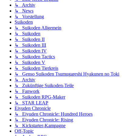
↳ Archiv
↳ News
↳ Vorstellung
Suikoden
↳ Suikoden Allgemein
↳ Suikoden
↳ Suikoden II
↳ Suikoden III
↳ Suikoden IV
↳ Suikoden Tactics
↳ Suikoden V
↳ Suikoden Tierkreis
↳ Genso Suikoden Tsumugareshi Hyakunen no Toki
↳ Archiv
↳ Zukünftige Suikoden-Teile
↳ Fanwork
↳ Suikoden RPG-Maker
↳ STAR LEAP
Eiyuden Chronicle
↳ Eiyuden Chronicle: Hundred Heroes
↳ Eiyuden Chronicle: Rising
↳ Kickstarter-Kampagne
Off-Topic