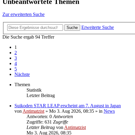
Unbeantwortete Themen
Zur erweiterten Suche
Erweiterte Suche
Suche
Die Suche ergab 94 Treffer
1
2
3
4
5
Nächste
Themen
Statistik
Letzter Beitrag
Suikoden STAR LEAP erscheint am 7. August in Japan
von
Antimatzist
»
Mo 3. Aug 2026, 08:35
» in
News
Antworten: 0
Antworten
Zugriffe: 631
Zugriffe
Letzter Beitrag
von
Antimatzist
Mo 3. Aug 2026, 08:35