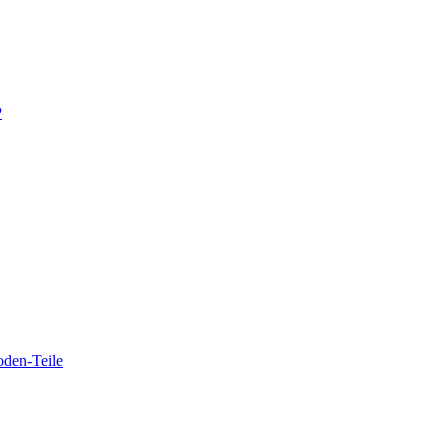
P
oden-Teile