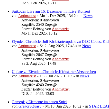
Do 5. Feb 2026, 15:11
Suikoden Live am 16. Dezember mit Live-Konzert
von
Antimatzist
»
Mo 1. Dez 2025, 13:12
» in
News
Antworten: 0
Antworten
Zugriffe: 2540
Zugriffe
Letzter Beitrag
von
Antimatzist
Mo 1. Dez 2025, 13:12
Eiyuden Chronicle: Juli-Kickstarterupdate zu DLC-Codes, Kic
von
Antimatzist
»
Sa 2. Aug 2025, 17:48
» in
News
Antworten: 0
Antworten
Zugriffe: 2647
Zugriffe
Letzter Beitrag
von
Antimatzist
Sa 2. Aug 2025, 17:48
Update zu Eiyuden-Chronicle-Kickstarter-Versprechen
von
Antimatzist
»
Di 8. Jul 2025, 13:03
» in
News
Antworten: 0
Antworten
Zugriffe: 4240
Zugriffe
Letzter Beitrag
von
Antimatzist
Di 8. Jul 2025, 13:03
Gameplay Elemente im neuen Spiel
von
GregoryQuasy
»
Mi 18. Jun 2025, 10:52
» in
STAR LEA