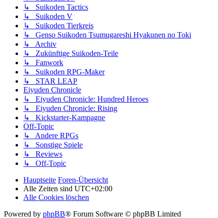
↳ Suikoden Tactics
↳ Suikoden V
↳ Suikoden Tierkreis
↳ Genso Suikoden Tsumugareshi Hyakunen no Toki
↳ Archiv
↳ Zukünftige Suikoden-Teile
↳ Fanwork
↳ Suikoden RPG-Maker
↳ STAR LEAP
Eiyuden Chronicle
↳ Eiyuden Chronicle: Hundred Heroes
↳ Eiyuden Chronicle: Rising
↳ Kickstarter-Kampagne
Off-Topic
↳ Andere RPGs
↳ Sonstige Spiele
↳ Reviews
↳ Off-Topic
Hauptseite
Foren-Übersicht
Alle Zeiten sind
UTC+02:00
Alle Cookies löschen
Powered by
phpBB
® Forum Software © phpBB Limited