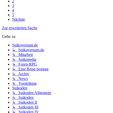
2
3
4
5
Nächste
Zur erweiterten Suche
Gehe zu
Suikoversum.de
↳ Suikoversum.de
↳ Mitarbeit
↳ Suikopedia
↳ Foren-RPG
↳ Eine Reise beginnt
↳ Archiv
↳ News
↳ Vorstellung
Suikoden
↳ Suikoden Allgemein
↳ Suikoden
↳ Suikoden II
↳ Suikoden III
↳ Suikoden IV