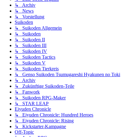
↳ Archiv
↳ News
↳ Vorstellung
Suikoden
↳ Suikoden Allgemein
↳ Suikoden
↳ Suikoden II
↳ Suikoden III
↳ Suikoden IV
↳ Suikoden Tactics
↳ Suikoden V
↳ Suikoden Tierkreis
↳ Genso Suikoden Tsumugareshi Hyakunen no Toki
↳ Archiv
↳ Zukünftige Suikoden-Teile
↳ Fanwork
↳ Suikoden RPG-Maker
↳ STAR LEAP
Eiyuden Chronicle
↳ Eiyuden Chronicle: Hundred Heroes
↳ Eiyuden Chronicle: Rising
↳ Kickstarter-Kampagne
Off-Topic