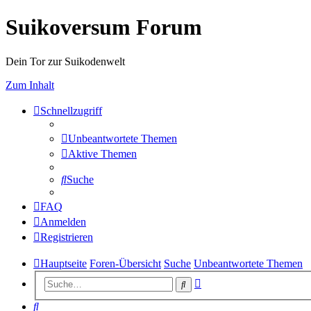
Suikoversum Forum
Dein Tor zur Suikodenwelt
Zum Inhalt
Schnellzugriff
Unbeantwortete Themen
Aktive Themen
Suche
FAQ
Anmelden
Registrieren
Hauptseite
Foren-Übersicht
Suche
Unbeantwortete Themen
Erweiterte
Suche
Suche
Suche