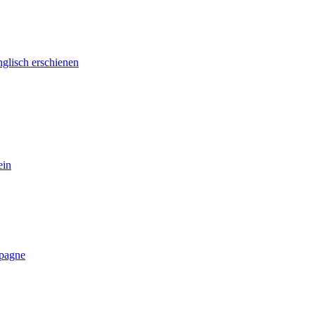
glisch erschienen
ein
mpagne