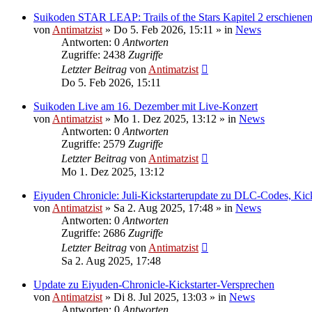
Suikoden STAR LEAP: Trails of the Stars Kapitel 2 erschienen
von
Antimatzist
»
Do 5. Feb 2026, 15:11
» in
News
Antworten: 0
Antworten
Zugriffe: 2438
Zugriffe
Letzter Beitrag
von
Antimatzist
Do 5. Feb 2026, 15:11
Suikoden Live am 16. Dezember mit Live-Konzert
von
Antimatzist
»
Mo 1. Dez 2025, 13:12
» in
News
Antworten: 0
Antworten
Zugriffe: 2579
Zugriffe
Letzter Beitrag
von
Antimatzist
Mo 1. Dez 2025, 13:12
Eiyuden Chronicle: Juli-Kickstarterupdate zu DLC-Codes, Kic
von
Antimatzist
»
Sa 2. Aug 2025, 17:48
» in
News
Antworten: 0
Antworten
Zugriffe: 2686
Zugriffe
Letzter Beitrag
von
Antimatzist
Sa 2. Aug 2025, 17:48
Update zu Eiyuden-Chronicle-Kickstarter-Versprechen
von
Antimatzist
»
Di 8. Jul 2025, 13:03
» in
News
Antworten: 0
Antworten