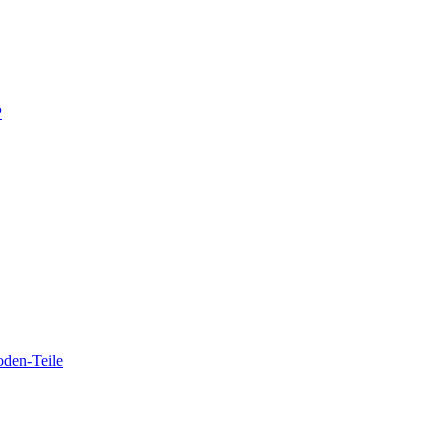
P
oden-Teile