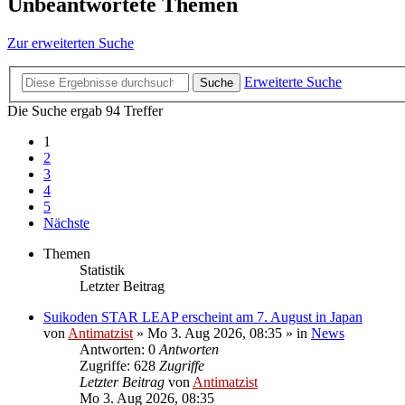
Unbeantwortete Themen
Zur erweiterten Suche
Erweiterte Suche
Suche
Die Suche ergab 94 Treffer
1
2
3
4
5
Nächste
Themen
Statistik
Letzter Beitrag
Suikoden STAR LEAP erscheint am 7. August in Japan
von
Antimatzist
»
Mo 3. Aug 2026, 08:35
» in
News
Antworten: 0
Antworten
Zugriffe: 628
Zugriffe
Letzter Beitrag
von
Antimatzist
Mo 3. Aug 2026, 08:35