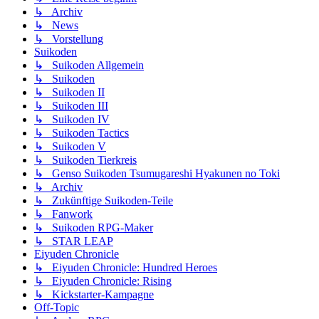
↳ Archiv
↳ News
↳ Vorstellung
Suikoden
↳ Suikoden Allgemein
↳ Suikoden
↳ Suikoden II
↳ Suikoden III
↳ Suikoden IV
↳ Suikoden Tactics
↳ Suikoden V
↳ Suikoden Tierkreis
↳ Genso Suikoden Tsumugareshi Hyakunen no Toki
↳ Archiv
↳ Zukünftige Suikoden-Teile
↳ Fanwork
↳ Suikoden RPG-Maker
↳ STAR LEAP
Eiyuden Chronicle
↳ Eiyuden Chronicle: Hundred Heroes
↳ Eiyuden Chronicle: Rising
↳ Kickstarter-Kampagne
Off-Topic