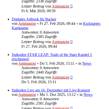
Zugriffe: 2338
Zugriffe
Letzter Beitrag
von
Antimatzist
Fr 6. Mär 2026, 09:59
Digitales Artbook für Backer
von
Antimatzist
»
Fr 27. Feb 2026, 09:44
» in
Kickstarter-
Kampagne
Antworten: 0
Antworten
Zugriffe: 2385
Zugriffe
Letzter Beitrag
von
Antimatzist
Fr 27. Feb 2026, 09:44
Suikoden STAR LEAP: Trails of the Stars Kapitel 2
erschienen!
von
Antimatzist
»
Do 5. Feb 2026, 15:11
» in
News
Antworten: 0
Antworten
Zugriffe: 2440
Zugriffe
Letzter Beitrag
von
Antimatzist
Do 5. Feb 2026, 15:11
Suikoden Live am 16. Dezember mit Live-Konzert
von
Antimatzist
»
Mo 1. Dez 2025, 13:12
» in
News
Antworten: 0
Antworten
Zugriffe: 2581
Zugriffe
Letzter Beitrag
von
Antimatzist