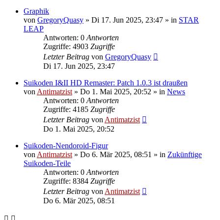
Graphik
von
GregoryQuasy
»
Di 17. Jun 2025, 23:47
» in
STAR
LEAP
Antworten: 0
Antworten
Zugriffe: 4903
Zugriffe
Letzter Beitrag
von
GregoryQuasy
Di 17. Jun 2025, 23:47
Suikoden I&II HD Remaster: Patch 1.0.3 ist draußen
von
Antimatzist
»
Do 1. Mai 2025, 20:52
» in
News
Antworten: 0
Antworten
Zugriffe: 4185
Zugriffe
Letzter Beitrag
von
Antimatzist
Do 1. Mai 2025, 20:52
Suikoden-Nendoroid-Figur
von
Antimatzist
»
Do 6. Mär 2025, 08:51
» in
Zukünftige
Suikoden-Teile
Antworten: 0
Antworten
Zugriffe: 8384
Zugriffe
Letzter Beitrag
von
Antimatzist
Do 6. Mär 2025, 08:51