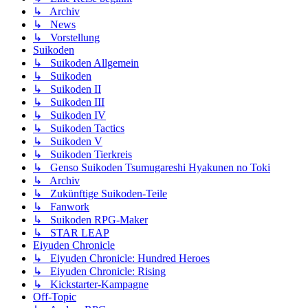
↳ Archiv
↳ News
↳ Vorstellung
Suikoden
↳ Suikoden Allgemein
↳ Suikoden
↳ Suikoden II
↳ Suikoden III
↳ Suikoden IV
↳ Suikoden Tactics
↳ Suikoden V
↳ Suikoden Tierkreis
↳ Genso Suikoden Tsumugareshi Hyakunen no Toki
↳ Archiv
↳ Zukünftige Suikoden-Teile
↳ Fanwork
↳ Suikoden RPG-Maker
↳ STAR LEAP
Eiyuden Chronicle
↳ Eiyuden Chronicle: Hundred Heroes
↳ Eiyuden Chronicle: Rising
↳ Kickstarter-Kampagne
Off-Topic