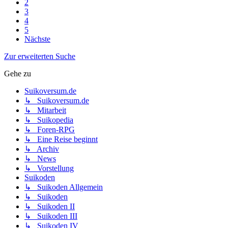
2
3
4
5
Nächste
Zur erweiterten Suche
Gehe zu
Suikoversum.de
↳ Suikoversum.de
↳ Mitarbeit
↳ Suikopedia
↳ Foren-RPG
↳ Eine Reise beginnt
↳ Archiv
↳ News
↳ Vorstellung
Suikoden
↳ Suikoden Allgemein
↳ Suikoden
↳ Suikoden II
↳ Suikoden III
↳ Suikoden IV