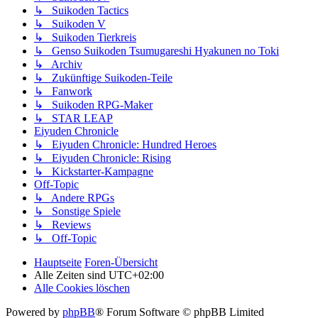
↳ Suikoden Tactics
↳ Suikoden V
↳ Suikoden Tierkreis
↳ Genso Suikoden Tsumugareshi Hyakunen no Toki
↳ Archiv
↳ Zukünftige Suikoden-Teile
↳ Fanwork
↳ Suikoden RPG-Maker
↳ STAR LEAP
Eiyuden Chronicle
↳ Eiyuden Chronicle: Hundred Heroes
↳ Eiyuden Chronicle: Rising
↳ Kickstarter-Kampagne
Off-Topic
↳ Andere RPGs
↳ Sonstige Spiele
↳ Reviews
↳ Off-Topic
Hauptseite
Foren-Übersicht
Alle Zeiten sind
UTC+02:00
Alle Cookies löschen
Powered by
phpBB
® Forum Software © phpBB Limited