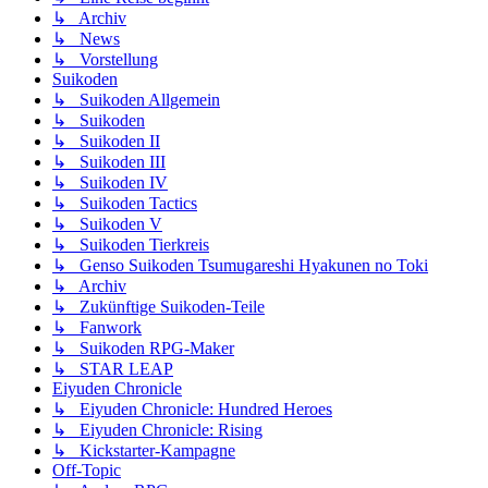
↳ Archiv
↳ News
↳ Vorstellung
Suikoden
↳ Suikoden Allgemein
↳ Suikoden
↳ Suikoden II
↳ Suikoden III
↳ Suikoden IV
↳ Suikoden Tactics
↳ Suikoden V
↳ Suikoden Tierkreis
↳ Genso Suikoden Tsumugareshi Hyakunen no Toki
↳ Archiv
↳ Zukünftige Suikoden-Teile
↳ Fanwork
↳ Suikoden RPG-Maker
↳ STAR LEAP
Eiyuden Chronicle
↳ Eiyuden Chronicle: Hundred Heroes
↳ Eiyuden Chronicle: Rising
↳ Kickstarter-Kampagne
Off-Topic