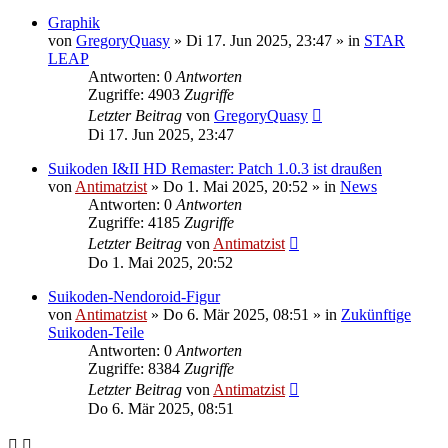
Graphik
von
GregoryQuasy
»
Di 17. Jun 2025, 23:47
» in
STAR
LEAP
Antworten: 0
Antworten
Zugriffe: 4903
Zugriffe
Letzter Beitrag
von
GregoryQuasy
Di 17. Jun 2025, 23:47
Suikoden I&II HD Remaster: Patch 1.0.3 ist draußen
von
Antimatzist
»
Do 1. Mai 2025, 20:52
» in
News
Antworten: 0
Antworten
Zugriffe: 4185
Zugriffe
Letzter Beitrag
von
Antimatzist
Do 1. Mai 2025, 20:52
Suikoden-Nendoroid-Figur
von
Antimatzist
»
Do 6. Mär 2025, 08:51
» in
Zukünftige
Suikoden-Teile
Antworten: 0
Antworten
Zugriffe: 8384
Zugriffe
Letzter Beitrag
von
Antimatzist
Do 6. Mär 2025, 08:51