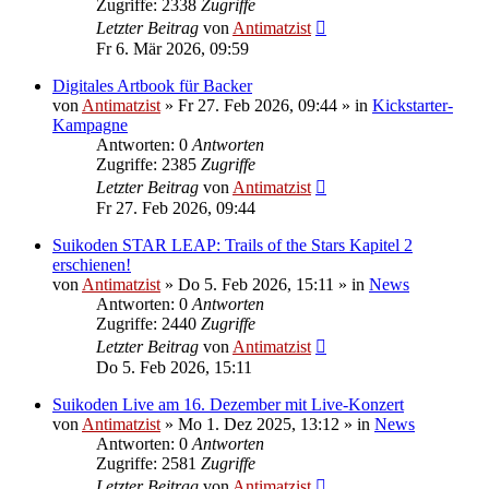
Zugriffe: 2338
Zugriffe
Letzter Beitrag
von
Antimatzist
Fr 6. Mär 2026, 09:59
Digitales Artbook für Backer
von
Antimatzist
»
Fr 27. Feb 2026, 09:44
» in
Kickstarter-
Kampagne
Antworten: 0
Antworten
Zugriffe: 2385
Zugriffe
Letzter Beitrag
von
Antimatzist
Fr 27. Feb 2026, 09:44
Suikoden STAR LEAP: Trails of the Stars Kapitel 2
erschienen!
von
Antimatzist
»
Do 5. Feb 2026, 15:11
» in
News
Antworten: 0
Antworten
Zugriffe: 2440
Zugriffe
Letzter Beitrag
von
Antimatzist
Do 5. Feb 2026, 15:11
Suikoden Live am 16. Dezember mit Live-Konzert
von
Antimatzist
»
Mo 1. Dez 2025, 13:12
» in
News
Antworten: 0
Antworten
Zugriffe: 2581
Zugriffe
Letzter Beitrag
von
Antimatzist