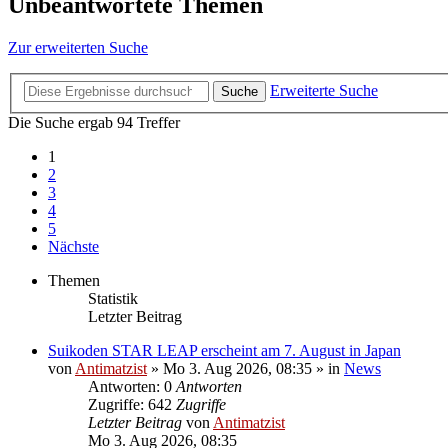
Unbeantwortete Themen
Zur erweiterten Suche
Erweiterte Suche
Suche
Die Suche ergab 94 Treffer
1
2
3
4
5
Nächste
Themen
Statistik
Letzter Beitrag
Suikoden STAR LEAP erscheint am 7. August in Japan
von
Antimatzist
»
Mo 3. Aug 2026, 08:35
» in
News
Antworten: 0
Antworten
Zugriffe: 642
Zugriffe
Letzter Beitrag
von
Antimatzist
Mo 3. Aug 2026, 08:35