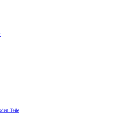
P
oden-Teile