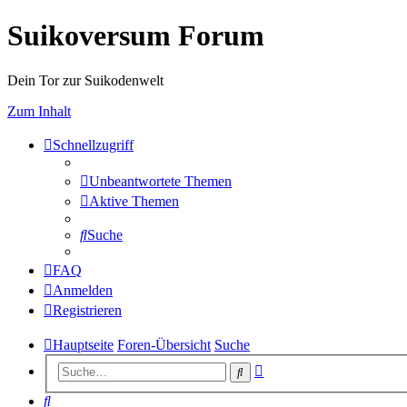
Suikoversum Forum
Dein Tor zur Suikodenwelt
Zum Inhalt
Schnellzugriff
Unbeantwortete Themen
Aktive Themen
Suche
FAQ
Anmelden
Registrieren
Hauptseite
Foren-Übersicht
Suche
Erweiterte
Suche
Suche
Suche