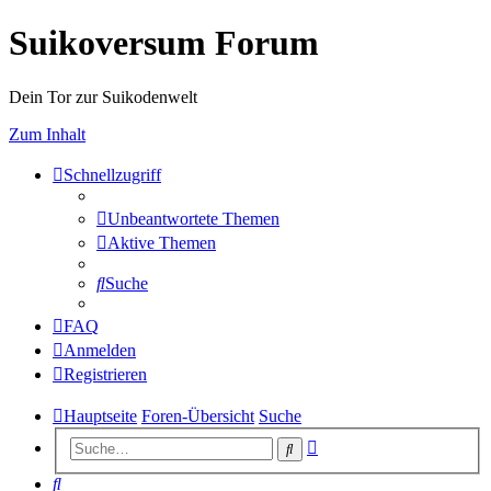
Suikoversum Forum
Dein Tor zur Suikodenwelt
Zum Inhalt
Schnellzugriff
Unbeantwortete Themen
Aktive Themen
Suche
FAQ
Anmelden
Registrieren
Hauptseite
Foren-Übersicht
Suche
Erweiterte
Suche
Suche
Suche