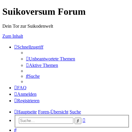
Suikoversum Forum
Dein Tor zur Suikodenwelt
Zum Inhalt
Schnellzugriff
Unbeantwortete Themen
Aktive Themen
Suche
FAQ
Anmelden
Registrieren
Hauptseite
Foren-Übersicht
Suche
Erweiterte
Suche
Suche
Suche