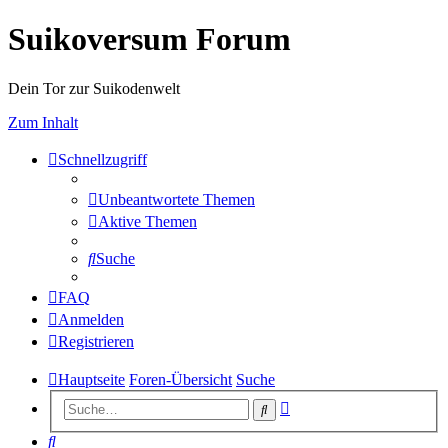
Suikoversum Forum
Dein Tor zur Suikodenwelt
Zum Inhalt
Schnellzugriff
Unbeantwortete Themen
Aktive Themen
Suche
FAQ
Anmelden
Registrieren
Hauptseite
Foren-Übersicht
Suche
Erweiterte
Suche
Suche
Suche