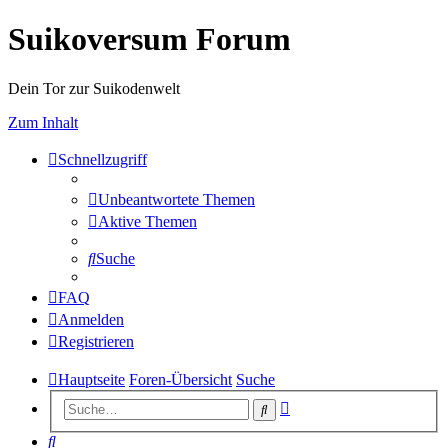
Suikoversum Forum
Dein Tor zur Suikodenwelt
Zum Inhalt
Schnellzugriff
Unbeantwortete Themen
Aktive Themen
Suche
FAQ
Anmelden
Registrieren
Hauptseite
Foren-Übersicht
Suche
Erweiterte
Suche
Suche
Suche