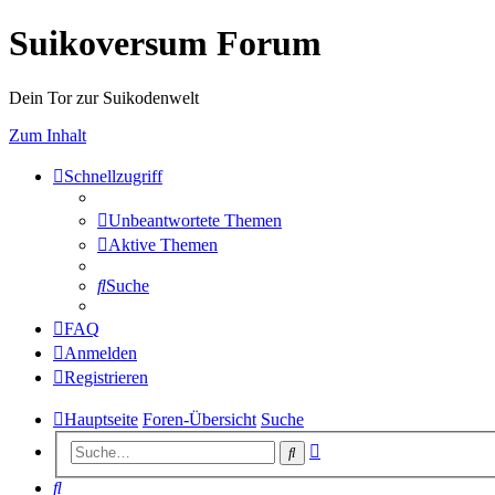
Suikoversum Forum
Dein Tor zur Suikodenwelt
Zum Inhalt
Schnellzugriff
Unbeantwortete Themen
Aktive Themen
Suche
FAQ
Anmelden
Registrieren
Hauptseite
Foren-Übersicht
Suche
Erweiterte
Suche
Suche
Suche