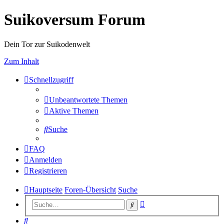
Suikoversum Forum
Dein Tor zur Suikodenwelt
Zum Inhalt
Schnellzugriff
Unbeantwortete Themen
Aktive Themen
Suche
FAQ
Anmelden
Registrieren
Hauptseite
Foren-Übersicht
Suche
Erweiterte
Suche
Suche
Suche