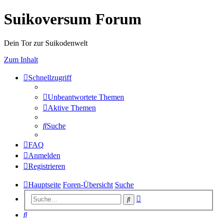
Suikoversum Forum
Dein Tor zur Suikodenwelt
Zum Inhalt
Schnellzugriff
Unbeantwortete Themen
Aktive Themen
Suche
FAQ
Anmelden
Registrieren
Hauptseite
Foren-Übersicht
Suche
Erweiterte
Suche
Suche
Suche